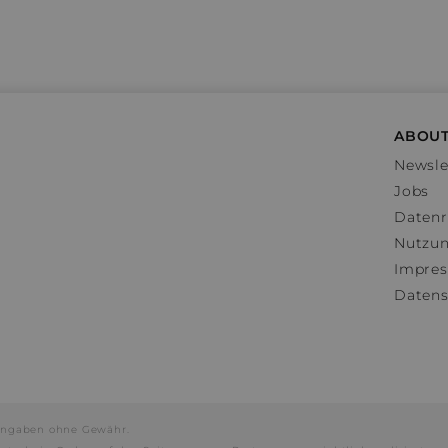
ABOUT
Newsle
Jobs
Datenr
Nutzu
Impre
Datens
e Angaben ohne Gewähr.