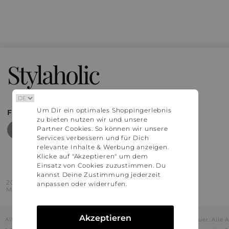
Stylaholic
Um Dir ein optimales Shoppingerlebnis
FIND MORE INSPIRATION
zu bieten nutzen wir und unsere
Partner Cookies. So können wir unsere
Services verbessern und für Dich
relevante Inhalte & Werbung anzeigen.
Klicke auf "Akzeptieren" um dem
Einsatz von Cookies zuzustimmen. Du
kannst Deine Zustimmung jederzeit
2016 - 2026 © Stylaholic.
anpassen oder widerrufen.
Made for you with love in munich.
Akzeptieren
Alle Preise inkl. der jeweils geltenden gesetzlichen Mehrwertsteuer. All