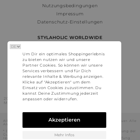
Nutzungsbedingungen
Impressum
Datenschutz-Einstellungen
STYLAHOLIC WORLDWIDE
Deutschland
Um Dir ein optimales Shoppingerlebnis
Österreich
zu bieten nutzen wir und unsere
Schweiz
Partner Cookies. So können wir unsere
France
Services verbessern und für Dich
relevante Inhalte & Werbung anzeigen.
United States
Klicke auf "Akzeptieren" um dem
Einsatz von Cookies zuzustimmen. Du
kannst Deine Zustimmung jederzeit
2016 - 2026 © Stylaholic.
anpassen oder widerrufen.
Made for you with love in munich.
Akzeptieren
Alle Preise inkl. der jeweils geltenden gesetzlichen Mehrwertsteuer. Alle
Angaben ohne Gewähr.
* Die angezeigten Preise beinhalten Rabatte, die durch die Nutzung der
Gutschein-Codes auf den Seiten unserer Partner voraussichtlich
Mehr Infos
realisiert werden können. Stylaholic führt keine vollständige Prüfung