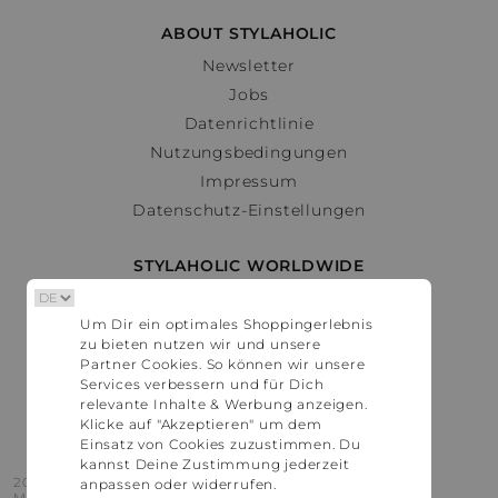
ABOUT STYLAHOLIC
Newsletter
Jobs
Datenrichtlinie
Nutzungsbedingungen
Impressum
Datenschutz-Einstellungen
STYLAHOLIC WORLDWIDE
Deutschland
Um Dir ein optimales Shoppingerlebnis
Österreich
zu bieten nutzen wir und unsere
Schweiz
Partner Cookies. So können wir unsere
France
Services verbessern und für Dich
relevante Inhalte & Werbung anzeigen.
United States
Klicke auf "Akzeptieren" um dem
Einsatz von Cookies zuzustimmen. Du
kannst Deine Zustimmung jederzeit
2016 - 2026 © Stylaholic.
anpassen oder widerrufen.