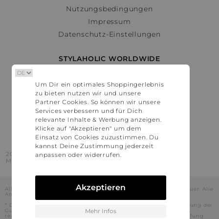
Nutzungsbedingungen
Impressum
Datenschutz-Einstellungen
STYLAHOLIC WORLDWIDE
Deutschland
Um Dir ein optimales Shoppingerlebnis
Österreich
zu bieten nutzen wir und unsere
Schweiz
Partner Cookies. So können wir unsere
France
Services verbessern und für Dich
relevante Inhalte & Werbung anzeigen.
United States
Klicke auf "Akzeptieren" um dem
Einsatz von Cookies zuzustimmen. Du
kannst Deine Zustimmung jederzeit
2016 - 2026 © Stylaholic.
anpassen oder widerrufen.
Made for you with love in munich.
Akzeptieren
Alle Preise inkl. der jeweils geltenden gesetzlichen Mehrwertsteuer. Alle
Angaben ohne Gewähr.
* Die angezeigten Preise beinhalten Rabatte, die durch die Nutzung der
Gutschein-Codes auf den Seiten unserer Partner voraussichtlich
Mehr Infos
realisiert werden können. Stylaholic führt keine vollständige Prüfung