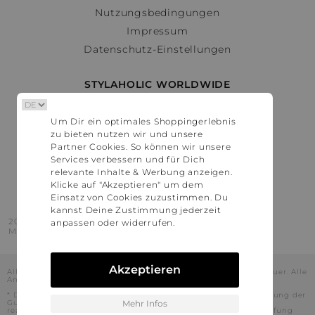
Nutzungsbedingungen
Impressum
Datenschutz-Einstellungen
STYLAHOLIC WORLDWIDE
Deutschland
Um Dir ein optimales Shoppingerlebnis
Österreich
zu bieten nutzen wir und unsere
Schweiz
Partner Cookies. So können wir unsere
France
Services verbessern und für Dich
relevante Inhalte & Werbung anzeigen.
United States
Klicke auf "Akzeptieren" um dem
Einsatz von Cookies zuzustimmen. Du
kannst Deine Zustimmung jederzeit
2016 - 2026 © Stylaholic.
anpassen oder widerrufen.
Made for you with love in munich.
Akzeptieren
Alle Preise inkl. der jeweils geltenden gesetzlichen Mehrwertsteuer. Alle
Angaben ohne Gewähr.
* Die angezeigten Preise beinhalten Rabatte, die durch die Nutzung der
Gutschein-Codes auf den Seiten unserer Partner voraussichtlich
Mehr Infos
realisiert werden können. Stylaholic führt keine vollständige Prüfung