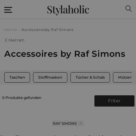
Stylaholic
Herren
Accessoires
by Raf Simons
Herren
Accessoires by Raf Simons
Taschen
Stoffmasken
Tücher & Schals
Mützen, 
0 Produkte gefunden
Filter
RAF SIMONS