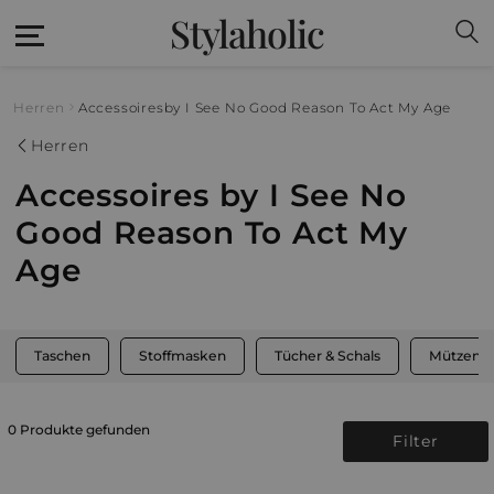
Stylaholic
Herren
Accessoires
by I See No Good Reason To Act My Age
Herren
Accessoires by I See No
Good Reason To Act My
Age
Taschen
Stoffmasken
Tücher & Schals
Mützen, 
0 Produkte gefunden
Filter