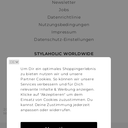
Newsletter
Jobs
Datenrichtlinie
Nutzungsbedingungen
Impressum
Datenschutz-Einstellungen
STYLAHOLIC WORLDWIDE
Deutschland
Um Dir ein optimales Shoppingerlebnis
Österreich
zu bieten nutzen wir und unsere
Schweiz
Partner Cookies. So können wir unsere
France
Services verbessern und für Dich
relevante Inhalte & Werbung anzeigen.
United States
Klicke auf "Akzeptieren" um dem
Einsatz von Cookies zuzustimmen. Du
kannst Deine Zustimmung jederzeit
2016 - 2026 © Stylaholic.
anpassen oder widerrufen.
Made for you with love in munich.