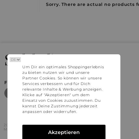
Sorry. There are actual no products fo
Stylaholic
Um Dir ein optimales Shoppingerlebnis
zu bieten nutzen wir und unsere
Partner Cookies. So können wir unsere
FIND MORE INSPIRATION
Services verbessern und für Dich
relevante Inhalte & Werbung anzeigen.
Klicke auf "Akzeptieren" um dem
Einsatz von Cookies zuzustimmen. Du
kannst Deine Zustimmung jederzeit
anpassen oder widerrufen.
2016 - 2026 © Stylaholic.
Made for you with love in munich.
Akzeptieren