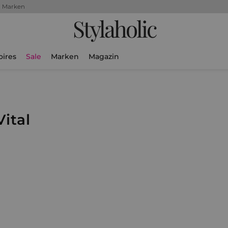
+ Marken
Stylaholic
oires
Sale
Marken
Magazin
l
ital