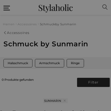
Stylaholic
Herren
Accessoires
Schmuck
by Sunmarin
Accessoires
Schmuck by Sunmarin
Halsschmuck
Armschmuck
Ringe
0 Produkte gefunden
Filter
SUNMARIN