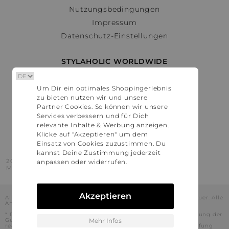
Nutzungsbedingungen
Impressum
Datenschutz-Einstellungen
STYLAHOLIC WORLDWIDE
Deutschland
Um Dir ein optimales Shoppingerlebnis
Österreich
zu bieten nutzen wir und unsere
Schweiz
Partner Cookies. So können wir unsere
France
Services verbessern und für Dich
relevante Inhalte & Werbung anzeigen.
United States
Klicke auf "Akzeptieren" um dem
Einsatz von Cookies zuzustimmen. Du
kannst Deine Zustimmung jederzeit
2016 - 2026 © Stylaholic.
anpassen oder widerrufen.
Made for you with love in munich.
Akzeptieren
Alle Preise inkl. der jeweils geltenden gesetzlichen Mehrwertsteuer. Alle
Angaben ohne Gewähr.
* Die angezeigten Preise beinhalten Rabatte, die durch die Nutzung der
Gutschein-Codes auf den Seiten unserer Partner voraussichtlich
Mehr Infos
realisiert werden können. Stylaholic führt keine vollständige Prüfung