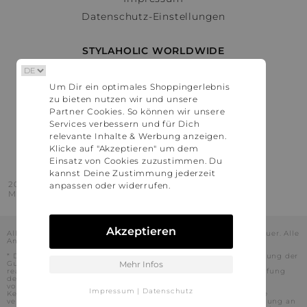
Datenschutz-Einstellungen
STYLAHOLIC WORLDWIDE
Deutschland
Um Dir ein optimales Shoppingerlebnis
Österreich
zu bieten nutzen wir und unsere
Schweiz
Partner Cookies. So können wir unsere
France
Services verbessern und für Dich
relevante Inhalte & Werbung anzeigen.
United States
Klicke auf "Akzeptieren" um dem
Einsatz von Cookies zuzustimmen. Du
kannst Deine Zustimmung jederzeit
2016 - 2026 © Stylaholic.
anpassen oder widerrufen.
Made for you with love in munich.
Akzeptieren
Alle Preise inkl. der jeweils geltenden gesetzlichen Mehrwertsteuer. Alle
Angaben ohne Gewähr.
* Die angezeigten Preise beinhalten Rabatte, die durch die Nutzung der
Gutschein-Codes auf den Seiten unserer Partner voraussichtlich
Mehr Infos
realisiert werden können. Stylaholic führt keine vollständige Prüfung
der Gutschein-Codes durch und es kann daher in Einzelfällen
vorkommen, dass die Gutscheine abweichend von unserem
Impressum
|
Datenschutz
Kenntnisstand bei dem jeweiligen Shop nicht oder nur teilweise
verwendet werden können. Darüber hinaus kann deren Verwendung an