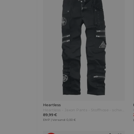
Heartless
Heartless - Jaxon Pants - Stoffhose - schwarz
89,99 €
EMP | Versand: 0,00 €