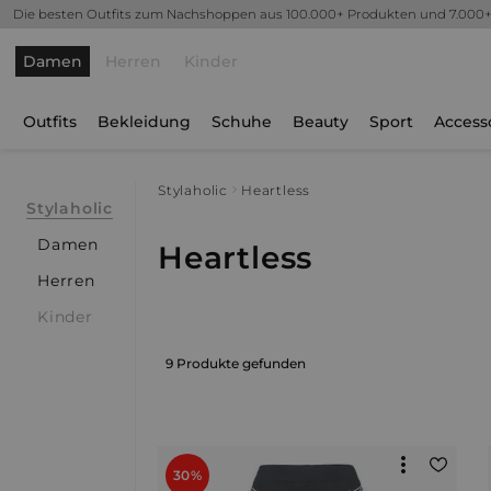
Die besten Outfits zum Nachshoppen aus 100.000+ Produkten und 7.000
Damen
Herren
Kinder
Outfits
Bekleidung
Schuhe
Beauty
Sport
Access
Stylaholic
Heartless
Stylaholic
Damen
Heartless
Herren
Kinder
9 Produkte gefunden
30%