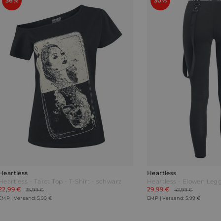
36%
30%
Heartless
Heartless
Heartless - Tarot Top - T-Shirt - schwarz
22,99 €
29,99 €
35,99 €
42,99 €
EMP | Versand: 5,99 €
EMP | Versand: 5,99 €