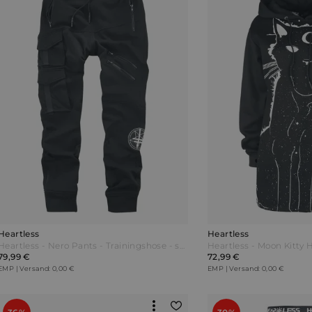
Heartless
Heartless
Heartless - Nero Pants - Trainingshose - schwarz
79,99 €
72,99 €
EMP | Versand: 0,00 €
EMP | Versand: 0,00 €