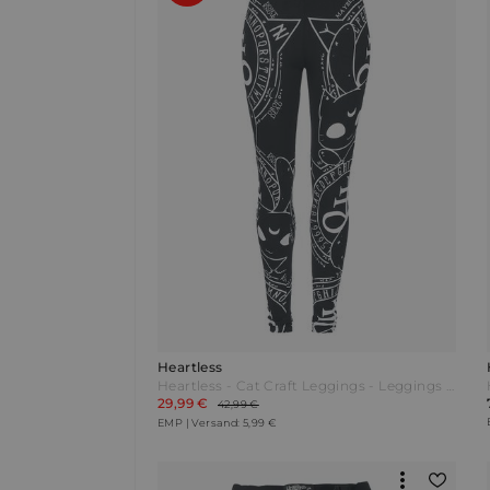
Heartless
Heartless - Cat Craft Leggings - Leggings - schwarz|weiß
29,99 €
42,99 €
EMP | Versand: 5,99 €