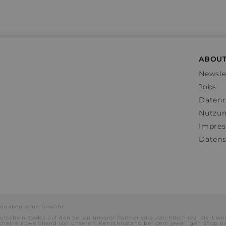
ABOUT
Newsle
Jobs
Datenr
Nutzu
Impre
Datens
e Angaben ohne Gewähr.
utschein-Codes auf den Seiten unserer Partner voraussichtlich realisiert we
scheine abweichend von unserem Kenntnisstand bei dem jeweiligen Shop ni