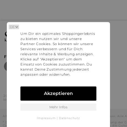
Stylaholic
Um Dir ein optimales Shoppingerlebnis
zu bieten nutzen wir und unsere
Partner Cookies. So können wir unsere
Services verbessern und für Dich
relevante Inhalte & Werbung anzeigen.
FIND MORE INSPIRATION
Klicke auf "Akzeptieren" um dem
Einsatz von Cookies zuzustimmen. Du
kannst Deine Zustimmung jederzeit
anpassen oder widerrufen.
Akzeptieren
2016 - 2026 © Stylaholic.
Made for you with love in munich.
Mehr Infos
Alle Preise inkl. der jeweils geltenden gesetzlichen Mehrwertsteuer. All
Impressum
|
Datenschutz
* Die angezeigten Preise beinhalten Rabatte, die durch die Nutzung der G
Codes durch und es kann daher in Einzelfällen vorkommen, dass die Gut