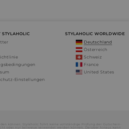
 STYLAHOLIC
STYLAHOLIC WORLDWIDE
tter
Deutschland
Österreich
ichtlinie
Schweiz
ngsbedingungen
France
ssum
United States
chutz-Einstellungen
rden können. Stylaholic führt keine vollständige Prüfung der Gutschein-
cht oder nur teilweise verwendet werden können. Darüber hinaus kann