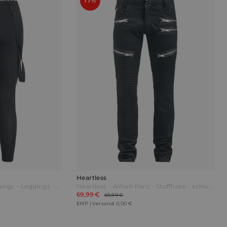
17%
Heartless
Heartless - Elowen Leggings - Leggings - schwarz
Heartless - Alihan Pant - Stoffhose - schwarz
69,99 €
83,99 €
EMP | Versand: 0,00 €