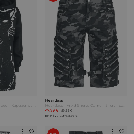
Heartless
Heartless - Moon Kitty Hood - Kapuzenpullover - schwarz|weiß
Heartless - Arvid Shorts Camo - Short - schwarz
47,99 €
59,99 €
EMP | Versand: 5,99 €