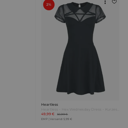
2%
Heartless
Heartless - Hex Wednesday Dress - Kurzes Kleid - schwarz
49,99 €
50,99 €
EMP | Versand: 5,99 €