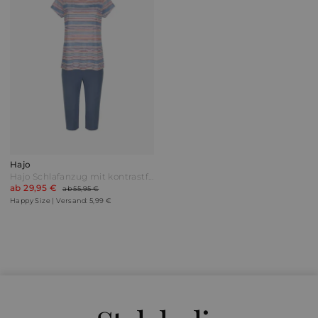
Hajo
Hajo Schlafanzug mit kontrastfarbener Schnürrung im Tunnelzug Blau/Weiß/Orange
ab 29,95 €
ab 55,95 €
Happy Size | Versand: 5,99 €