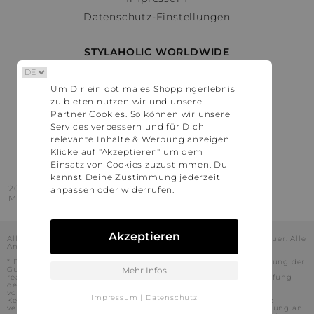
Datenschutz-Einstellungen
STYLAHOLIC WORLDWIDE
Deutschland
Um Dir ein optimales Shoppingerlebnis
Österreich
zu bieten nutzen wir und unsere
Schweiz
Partner Cookies. So können wir unsere
France
Services verbessern und für Dich
relevante Inhalte & Werbung anzeigen.
United States
Klicke auf "Akzeptieren" um dem
Einsatz von Cookies zuzustimmen. Du
kannst Deine Zustimmung jederzeit
2016 - 2026 © Stylaholic.
anpassen oder widerrufen.
Made for you with love in munich.
Akzeptieren
Alle Preise inkl. der jeweils geltenden gesetzlichen Mehrwertsteuer. Alle
Angaben ohne Gewähr.
* Die angezeigten Preise beinhalten Rabatte, die durch die Nutzung der
Gutschein-Codes auf den Seiten unserer Partner voraussichtlich
Mehr Infos
realisiert werden können. Stylaholic führt keine vollständige Prüfung
der Gutschein-Codes durch und es kann daher in Einzelfällen
vorkommen, dass die Gutscheine abweichend von unserem
Impressum
|
Datenschutz
Kenntnisstand bei dem jeweiligen Shop nicht oder nur teilweise
verwendet werden können. Darüber hinaus kann deren Verwendung an