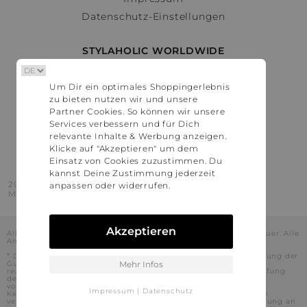
Datenschutz-Einstellungen
STYLAHOLIC WORLDWIDE
Deutschland
Um Dir ein optimales Shoppingerlebnis
Österreich
zu bieten nutzen wir und unsere
Schweiz
Partner Cookies. So können wir unsere
France
Services verbessern und für Dich
relevante Inhalte & Werbung anzeigen.
United States
Klicke auf "Akzeptieren" um dem
Einsatz von Cookies zuzustimmen. Du
kannst Deine Zustimmung jederzeit
2016 - 2026 © Stylaholic.
anpassen oder widerrufen.
Made for you with love in munich.
Akzeptieren
Alle Preise inkl. der jeweils geltenden gesetzlichen Mehrwertsteuer. Alle
Angaben ohne Gewähr.
* Die angezeigten Preise beinhalten Rabatte, die durch die Nutzung der
Gutschein-Codes auf den Seiten unserer Partner voraussichtlich
Mehr Infos
realisiert werden können. Stylaholic führt keine vollständige Prüfung
der Gutschein-Codes durch und es kann daher in Einzelfällen
vorkommen, dass die Gutscheine abweichend von unserem
Impressum
|
Datenschutz
Kenntnisstand bei dem jeweiligen Shop nicht oder nur teilweise
verwendet werden können. Darüber hinaus kann deren Verwendung an