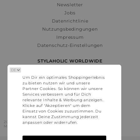
Newsletter
Jobs
Datenrichtlinie
Nutzungsbedingungen
Impressum
Datenschutz-Einstellungen
STYLAHOLIC WORLDWIDE
Deutschland
Um Dir ein optimales Shoppingerlebnis
Österreich
zu bieten nutzen wir und unsere
Schweiz
Partner Cookies. So können wir unsere
France
Services verbessern und für Dich
relevante Inhalte & Werbung anzeigen.
United States
Klicke auf "Akzeptieren" um dem
Einsatz von Cookies zuzustimmen. Du
kannst Deine Zustimmung jederzeit
2016 - 2026 © Stylaholic.
anpassen oder widerrufen.
Made for you with love in munich.