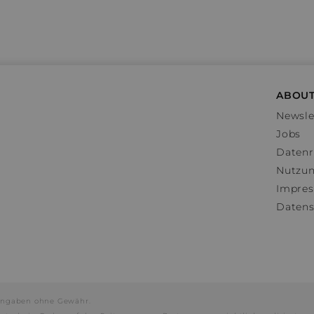
ABOUT
Newsle
Jobs
Datenr
Nutzu
Impre
Datens
e Angaben ohne Gewähr.