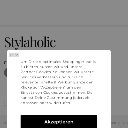
Stylaholic
Um Dir ein optimales Shoppingerlebnis
FIND MORE INSPIRATION
zu bieten nutzen wir und unsere
Partner Cookies. So können wir unsere
Services verbessern und für Dich
relevante Inhalte & Werbung anzeigen.
Klicke auf "Akzeptieren" um dem
Einsatz von Cookies zuzustimmen. Du
kannst Deine Zustimmung jederzeit
2016 - 2026 © Stylaholic.
anpassen oder widerrufen.
Made for you with love in munich.
Akzeptieren
Alle Preise inkl. der jeweils geltenden gesetzlichen Mehrwertsteuer. All