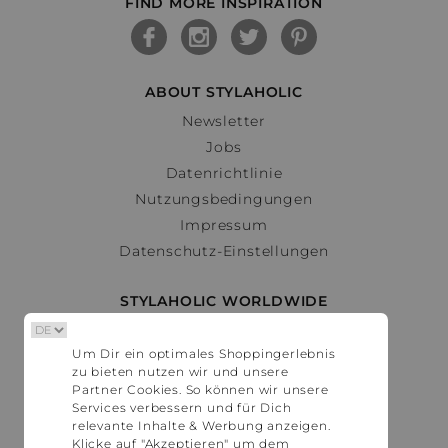
FIND MORE INSPIRATION
ABOUT STYLAHOLIC
Newsletter
Jobs
Datenrichtlinie
Nutzungsbedingungen
Impressum
Datenschutz-Einstellungen
STYLAHOLIC WORLDWIDE
Deutschland
Um Dir ein optimales Shoppingerlebnis
Österreich
zu bieten nutzen wir und unsere
Schweiz
Partner Cookies. So können wir unsere
France
Services verbessern und für Dich
relevante Inhalte & Werbung anzeigen.
United States
Klicke auf "Akzeptieren" um dem