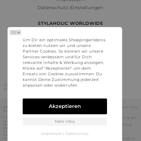
Datenschutz-Einstellungen
STYLAHOLIC WORLDWIDE
Deutschland
Um Dir ein optimales Shoppingerlebnis
Österreich
zu bieten nutzen wir und unsere
Schweiz
Partner Cookies. So können wir unsere
France
Services verbessern und für Dich
relevante Inhalte & Werbung anzeigen.
United States
Klicke auf "Akzeptieren" um dem
Einsatz von Cookies zuzustimmen. Du
kannst Deine Zustimmung jederzeit
2016 - 2026 © Stylaholic.
anpassen oder widerrufen.
Made for you with love in munich.
Akzeptieren
Alle Preise inkl. der jeweils geltenden gesetzlichen Mehrwertsteuer. Alle
Angaben ohne Gewähr.
* Die angezeigten Preise beinhalten Rabatte, die durch die Nutzung der
Gutschein-Codes auf den Seiten unserer Partner voraussichtlich
Mehr Infos
realisiert werden können. Stylaholic führt keine vollständige Prüfung
der Gutschein-Codes durch und es kann daher in Einzelfällen
vorkommen, dass die Gutscheine abweichend von unserem
Impressum
|
Datenschutz
Kenntnisstand bei dem jeweiligen Shop nicht oder nur teilweise
verwendet werden können. Darüber hinaus kann deren Verwendung an