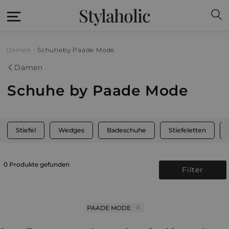
Stylaholic
Damen
Schuhe
by Paade Mode
Damen
Schuhe by Paade Mode
Stiefel
Wedges
Badeschuhe
Stiefeletten
0 Produkte gefunden
Filter
PAADE MODE