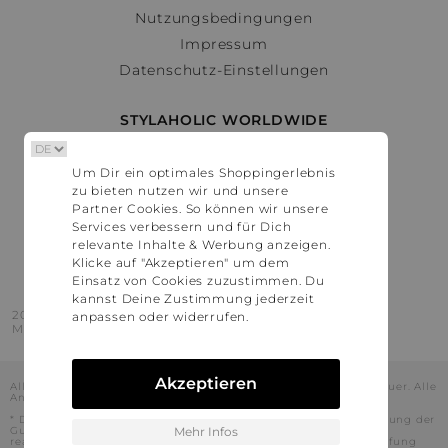
Nutzungsbedingungen
Impressum
Datenschutz-Einstellungen
STYLAHOLIC WORLDWIDE
Deutschland
Um Dir ein optimales Shoppingerlebnis
Österreich
zu bieten nutzen wir und unsere
Schweiz
Partner Cookies. So können wir unsere
France
Services verbessern und für Dich
relevante Inhalte & Werbung anzeigen.
United States
Klicke auf "Akzeptieren" um dem
Einsatz von Cookies zuzustimmen. Du
kannst Deine Zustimmung jederzeit
2016 - 2026 © Stylaholic.
anpassen oder widerrufen.
Made for you with love in munich.
Akzeptieren
Alle Preise inkl. der jeweils geltenden gesetzlichen Mehrwertsteuer. Alle
Angaben ohne Gewähr.
* Die angezeigten Preise beinhalten Rabatte, die durch die Nutzung der
Gutschein-Codes auf den Seiten unserer Partner voraussichtlich
Mehr Infos
realisiert werden können. Stylaholic führt keine vollständige Prüfung