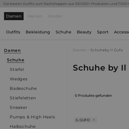
Die besten Outfits zum Nachshoppen aus 100.000+ Produkten und 7.000
Damen
Herren
Kinder
Outfits
Bekleidung
Schuhe
Beauty
Sport
Access
Damen
Damen
Schuhe
by Il Gufo
Schuhe
Schuhe by Il
Stiefel
Wedges
Badeschuhe
0 Produkte gefunden
Stiefeletten
Sneaker
Pumps & High Heels
IL GUFO
Halbschuhe