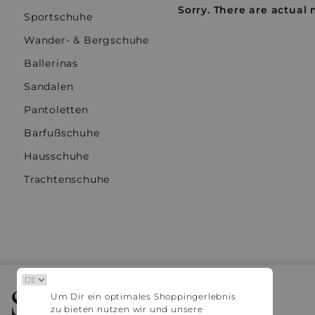
Sorry. There are actual 
Sportschuhe
Wander- & Bergschuhe
Ballerinas
Sandalen
Pantoletten
Barfußschuhe
Hausschuhe
Trachtenschuhe
Stylaholic
Um Dir ein optimales Shoppingerlebnis
zu bieten nutzen wir und unsere