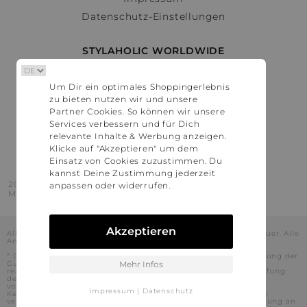
Datenschutz-Einstellungen
STYLAHOLIC WORLDWIDE
Deutschland
Um Dir ein optimales Shoppingerlebnis
Österreich
zu bieten nutzen wir und unsere
Schweiz
Partner Cookies. So können wir unsere
France
Services verbessern und für Dich
relevante Inhalte & Werbung anzeigen.
United States
Klicke auf "Akzeptieren" um dem
Einsatz von Cookies zuzustimmen. Du
kannst Deine Zustimmung jederzeit
2016 - 2026 © Stylaholic.
anpassen oder widerrufen.
Made for you with love in munich.
Akzeptieren
Alle Preise inkl. der jeweils geltenden gesetzlichen Mehrwertsteuer. Alle
Angaben ohne Gewähr.
* Die angezeigten Preise beinhalten Rabatte, die durch die Nutzung der
Gutschein-Codes auf den Seiten unserer Partner voraussichtlich
Mehr Infos
realisiert werden können. Stylaholic führt keine vollständige Prüfung
der Gutschein-Codes durch und es kann daher in Einzelfällen
vorkommen, dass die Gutscheine abweichend von unserem
Impressum
|
Datenschutz
Kenntnisstand bei dem jeweiligen Shop nicht oder nur teilweise
verwendet werden können. Darüber hinaus kann deren Verwendung an