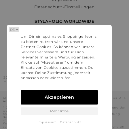
Datenschutz-Einstellungen
STYLAHOLIC WORLDWIDE
Deutschland
Um Dir ein optimales Shoppingerlebnis
Österreich
zu bieten nutzen wir und unsere
Schweiz
Partner Cookies. So können wir unsere
France
Services verbessern und für Dich
relevante Inhalte & Werbung anzeigen.
United States
Klicke auf "Akzeptieren" um dem
Einsatz von Cookies zuzustimmen. Du
kannst Deine Zustimmung jederzeit
2016 - 2026 © Stylaholic.
anpassen oder widerrufen.
Made for you with love in munich.
Akzeptieren
Alle Preise inkl. der jeweils geltenden gesetzlichen Mehrwertsteuer. Alle
Angaben ohne Gewähr.
* Die angezeigten Preise beinhalten Rabatte, die durch die Nutzung der
Gutschein-Codes auf den Seiten unserer Partner voraussichtlich
Mehr Infos
realisiert werden können. Stylaholic führt keine vollständige Prüfung
der Gutschein-Codes durch und es kann daher in Einzelfällen
vorkommen, dass die Gutscheine abweichend von unserem
Impressum
|
Datenschutz
Kenntnisstand bei dem jeweiligen Shop nicht oder nur teilweise
verwendet werden können. Darüber hinaus kann deren Verwendung an