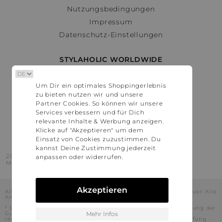
Nutzungsbedingungen
Impressum
Datenschutz-Einstellungen
STYLAHOLIC WORLDWIDE
Deutschland
Um Dir ein optimales Shoppingerlebnis
Österreich
zu bieten nutzen wir und unsere
Schweiz
Partner Cookies. So können wir unsere
France
Services verbessern und für Dich
relevante Inhalte & Werbung anzeigen.
United States
Klicke auf "Akzeptieren" um dem
Einsatz von Cookies zuzustimmen. Du
kannst Deine Zustimmung jederzeit
2016 - 2026 © Stylaholic.
anpassen oder widerrufen.
Made for you with love in munich.
Akzeptieren
Alle Preise inkl. der jeweils geltenden gesetzlichen Mehrwertsteuer. Alle
Angaben ohne Gewähr.
* Die angezeigten Preise beinhalten Rabatte, die durch die Nutzung der
Gutschein-Codes auf den Seiten unserer Partner voraussichtlich
Mehr Infos
realisiert werden können. Stylaholic führt keine vollständige Prüfung