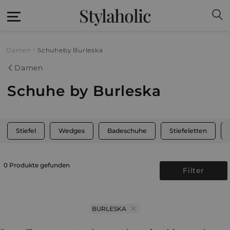
Stylaholic
Damen
Schuhe
by Burleska
Damen
Schuhe by Burleska
Stiefel
Wedges
Badeschuhe
Stiefeletten
0 Produkte gefunden
Filter
BURLESKA