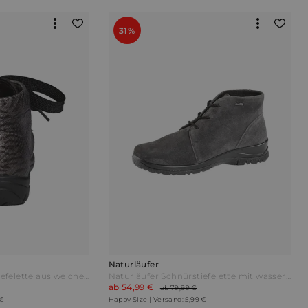
31%
Naturläufer
Naturläufer Schnürstiefelette aus weichem Leder Bronzefarben Gold
Naturläufer Schnürstiefelette mit wasser- sowie windabweisender Tex-Ausstattung Grau
ab 54,99 €
ab 79,99 €
 €
Happy Size | Versand: 5,99 €