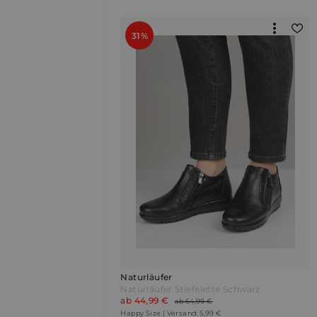
31%
Naturläufer
Naturläufer Stiefelette Schwarz
ab 44,99 €
ab 64,99 €
Happy Size | Versand: 5,99 €