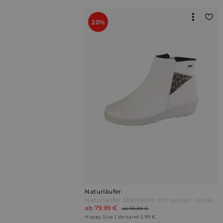
20%
Naturläufer
Naturläufer Stiefelette mit wasser- sowie windabweisender Tex-Ausstattung Weiß
ab 79,99 €
ab 99,99 €
Happy Size | Versand: 5,99 €