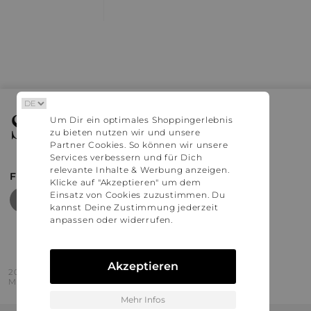
Stylaholic
Um Dir ein optimales Shoppingerlebnis
zu bieten nutzen wir und unsere
Partner Cookies. So können wir unsere
Services verbessern und für Dich
relevante Inhalte & Werbung anzeigen.
FIND MORE INSPIRATION
Klicke auf "Akzeptieren" um dem
Einsatz von Cookies zuzustimmen. Du
kannst Deine Zustimmung jederzeit
anpassen oder widerrufen.
Akzeptieren
2016 - 2026 © Stylaholic.
Made for you with love in munich.
Mehr Infos