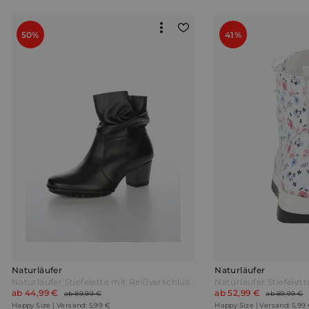
50%
41%
Naturläufer
Naturläufer
Naturläufer Stiefelette mit Reißverschluss Schwarz
ab 44,99 €
ab 52,99 €
ab 89,99 €
ab 89,99 €
Happy Size | Versand: 5,99 €
Happy Size | Versand: 5,99