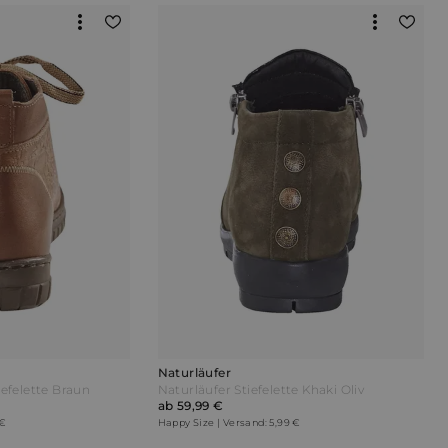
Naturläufer
efelette Braun
Naturläufer Stiefelette Khaki Oliv
ab 59,99 €
 €
Happy Size | Versand: 5,99 €