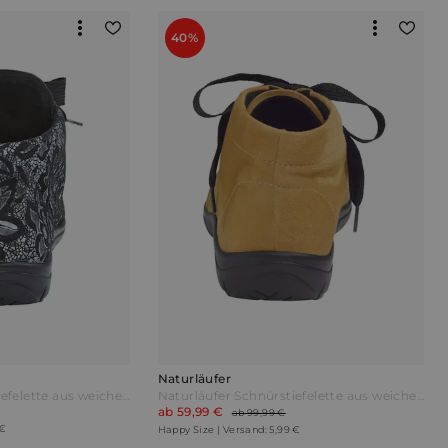
40%
Naturläufer
Naturläufer Schnürstiefelette aus weichem Leder Schwarz/Silberfarben/Silbergrau
Naturläufer Schnürstiefelette aus weichem Leder Gelb
ab 59,99 €
ab 99,99 €
 €
Happy Size | Versand: 5,99 €