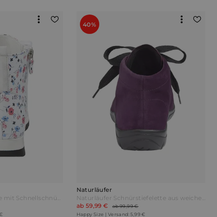
40%
Naturläufer
Naturläufer Stiefelette mit Schnellschnürung Weiß
Naturläufer Schnürstiefelette aus weichem Leder Lila
ab 59,99 €
ab 99,99 €
 €
Happy Size | Versand: 5,99 €