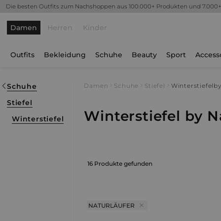
Die besten Outfits zum Nachshoppen aus 100.000+ Produkten und 7.000
Damen
Herren
Kinder
Outfits
Bekleidung
Schuhe
Beauty
Sport
Access
Schuhe
Damen
Schuhe
Stiefel
Winterstiefel
by
Stiefel
Winterstiefel by N
Winterstiefel
16 Produkte gefunden
NATURLÄUFER