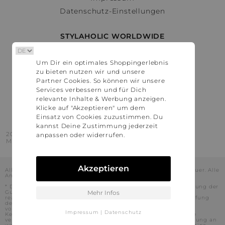
Datenschutz-Einstellungen
STYLAHOLIC WORLDWIDE
Deutschland
Um Dir ein optimales Shoppingerlebnis
Österreich
zu bieten nutzen wir und unsere
Schweiz
Partner Cookies. So können wir unsere
France
Services verbessern und für Dich
relevante Inhalte & Werbung anzeigen.
United States
Klicke auf "Akzeptieren" um dem
Einsatz von Cookies zuzustimmen. Du
kannst Deine Zustimmung jederzeit
2016 - 2026 © Stylaholic.
anpassen oder widerrufen.
Made for you with love in munich.
Akzeptieren
Alle Preise inkl. der jeweils geltenden gesetzlichen Mehrwertsteuer. Alle
Angaben ohne Gewähr.
* Die angezeigten Preise beinhalten Rabatte, die durch die Nutzung der
Gutschein-Codes auf den Seiten unserer Partner voraussichtlich
Mehr Infos
realisiert werden können. Stylaholic führt keine vollständige Prüfung
der Gutschein-Codes durch und es kann daher in Einzelfällen
vorkommen, dass die Gutscheine abweichend von unserem
Impressum
|
Datenschutz
Kenntnisstand bei dem jeweiligen Shop nicht oder nur teilweise
verwendet werden können. Darüber hinaus kann deren Verwendung an