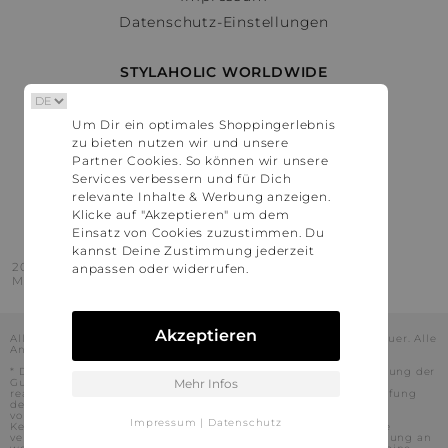
Datenschutz-Einstellungen
STYLAHOLIC WORLDWIDE
Deutschland
Um Dir ein optimales Shoppingerlebnis
Österreich
zu bieten nutzen wir und unsere
Schweiz
Partner Cookies. So können wir unsere
France
Services verbessern und für Dich
relevante Inhalte & Werbung anzeigen.
United States
Klicke auf "Akzeptieren" um dem
Einsatz von Cookies zuzustimmen. Du
kannst Deine Zustimmung jederzeit
2016 - 2026 © Stylaholic.
anpassen oder widerrufen.
Made for you with love in munich.
Akzeptieren
Alle Preise inkl. der jeweils geltenden gesetzlichen Mehrwertsteuer. Alle
Angaben ohne Gewähr.
* Die angezeigten Preise beinhalten Rabatte, die durch die Nutzung der
Gutschein-Codes auf den Seiten unserer Partner voraussichtlich
Mehr Infos
realisiert werden können. Stylaholic führt keine vollständige Prüfung
der Gutschein-Codes durch und es kann daher in Einzelfällen
vorkommen, dass die Gutscheine abweichend von unserem
Impressum
|
Datenschutz
Kenntnisstand bei dem jeweiligen Shop nicht oder nur teilweise
verwendet werden können. Darüber hinaus kann deren Verwendung an