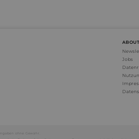
ABOUT
Newsle
Jobs
Datenr
Nutzu
Impre
Datens
e Angaben ohne Gewähr.