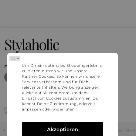
Stylaholic
Um Dir ein optimales Shoppingerlebnis
FIND MORE INSPIRATION
zu bieten nutzen wir und unsere
Partner Cookies. So können wir unsere
Services verbessern und für Dich
relevante Inhalte & Werbung anzeigen.
Klicke auf "Akzeptieren" um dem
Einsatz von Cookies zuzustimmen. Du
kannst Deine Zustimmung jederzeit
2016 - 2026 © Stylaholic.
anpassen oder widerrufen.
Made for you with love in munich.
Akzeptieren
Alle Preise inkl. der jeweils geltenden gesetzlichen Mehrwertsteuer. All