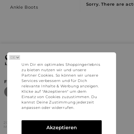
Sorry. There are act
Ankle Boots
Stylaholic
Um Dir ein optimales Shoppingerlebnis
zu bieten nutzen wir und unsere
Partner Cookies. So können wir unsere
Services verbessern und für Dich
FIND MORE INSPIRATION
relevante Inhalte & Werbung anzeigen.
Klicke auf "Akzeptieren" um dem
Einsatz von Cookies zuzustimmen. Du
kannst Deine Zustimmung jederzeit
anpassen oder widerrufen.
2016 - 2026 © Stylaholic.
Made for you with love in munich.
Akzeptieren