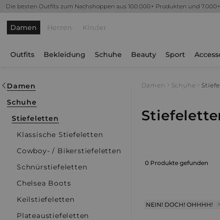
Die besten Outfits zum Nachshoppen aus 100.000+ Produkten und 7.000
Damen
Herren
Kinder
Outfits
Bekleidung
Schuhe
Beauty
Sport
Access
Damen
Damen
Schuhe
Stief
Schuhe
Stiefelett
Stiefeletten
Klassische Stiefeletten
Cowboy- / Bikerstiefeletten
0 Produkte gefunden
Schnürstiefeletten
Chelsea Boots
Keilstiefeletten
NEIN! DOCH! OHHHH!
Plateaustiefeletten