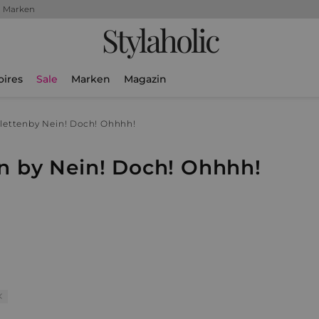
+ Marken
Stylaholic
oires
Sale
Marken
Magazin
eletten
by Nein! Doch! Ohhhh!
en by Nein! Doch! Ohhhh!