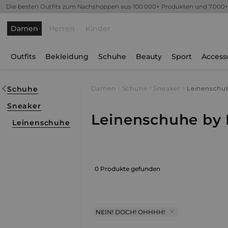
Die besten Outfits zum Nachshoppen aus 100.000+ Produkten und 7.000
Damen
Herren
Kinder
Outfits
Bekleidung
Schuhe
Beauty
Sport
Access
Schuhe
Damen
Schuhe
Sneaker
Leinenschu
Sneaker
Leinenschuhe by 
Leinenschuhe
0 Produkte gefunden
NEIN! DOCH! OHHHH!