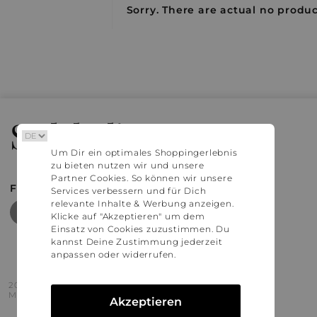
Sorry. There are actual no product
Stylaholic
Um Dir ein optimales Shoppingerlebnis
zu bieten nutzen wir und unsere
Partner Cookies. So können wir unsere
FIND MORE INSPIRATION
Services verbessern und für Dich
relevante Inhalte & Werbung anzeigen.
Klicke auf "Akzeptieren" um dem
Einsatz von Cookies zuzustimmen. Du
kannst Deine Zustimmung jederzeit
anpassen oder widerrufen.
2016 - 2026 © Stylaholic.
Made for you with love in munich.
Akzeptieren