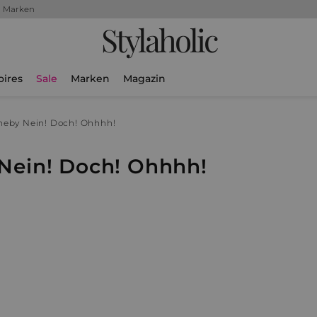
+ Marken
Stylaholic
oires
Sale
Marken
Magazin
he
by Nein! Doch! Ohhhh!
Nein! Doch! Ohhhh!