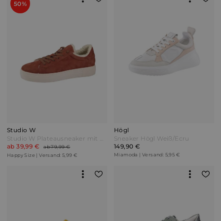
50%
Studio W
Högl
Studio W Plateausneaker mit wunderschöner Kunstfell-Verzierung Rost Orange
Sneaker Högl Weiß/Ecru
ab 39,99 €
149,90 €
ab 79,99 €
Miamoda | Versand: 5,95 €
Happy Size | Versand: 5,99 €