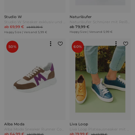
Studio W
Naturläufer
Studio W Sneaker exklusiv und nur bei uns Weiß/Schwarz
Naturläufer Schnürer mit Reißverschlussdetail Taupe Grau
ab 69,99 €
ab 79,99 €
ab 89,99 €
Happy Size | Versand: 5,99 €
Happy Size | Versand: 5,99 €
50%
60%
Alba Moda
Liva Loop
Alba Moda Sneaker Runner Cognac/Beige/Lila Braun
Liva Loop Plateausneaker mit Blumenperforation Blau
ab 64,99 €
ab 19,99 €
ab 129,99 €
ab 49,99 €