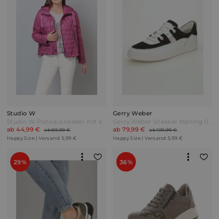
Studio W
Gerry Weber
Studio W Plateausneaker mit extravaganter Sohle Pink
Gerry Weber Sneaker Marling 03 Schwarz/Weiß
ab 44,99 €
ab 79,99 €
ab 89,99 €
ab 109,99 €
Happy Size | Versand: 5,99 €
Happy Size | Versand: 5,99 €
29%
36%