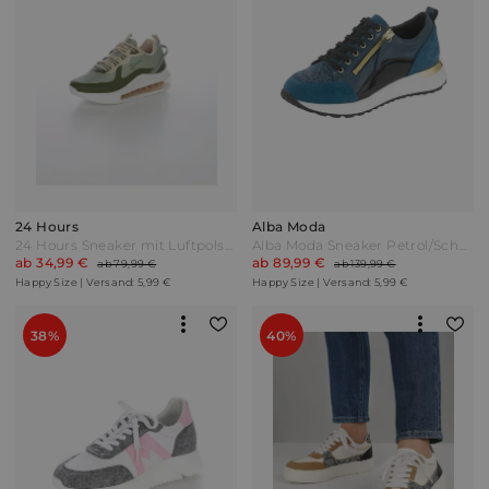
24 Hours
Alba Moda
24 Hours Sneaker mit Luftpolsterlaufsohle Grün
Alba Moda Sneaker Petrol/Schwarz Blau
ab 34,99 €
ab 89,99 €
ab 79,99 €
ab 139,99 €
Happy Size | Versand: 5,99 €
Happy Size | Versand: 5,99 €
38%
40%