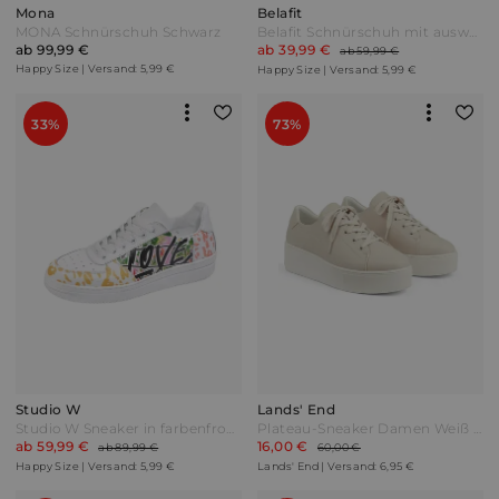
Mona
Belafit
MONA Schnürschuh Schwarz
Belafit Schnürschuh mit auswechselbarer Einlage Pink
ab 99,99 €
ab 39,99 €
ab 59,99 €
Happy Size | Versand: 5,99 €
Happy Size | Versand: 5,99 €
33%
73%
Studio W
Lands' End
Studio W Sneaker in farbenfroher Optik Weiß/Multicolor
Plateau-Sneaker Damen Weiß by Lands' End
ab 59,99 €
16,00 €
ab 89,99 €
60,00 €
Happy Size | Versand: 5,99 €
Lands' End | Versand: 6,95 €