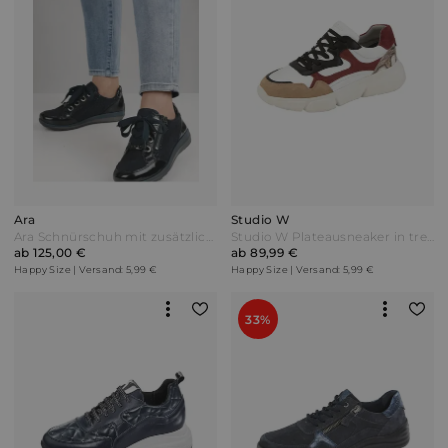
Ara
Studio W
Ara Schnürschuh mit zusätzlichem Reißverschluss Marineblau
Studio W Plateausneaker in trendfarbiger Farbkombination Weiß
ab 125,00 €
ab 89,99 €
Happy Size | Versand: 5,99 €
Happy Size | Versand: 5,99 €
33%