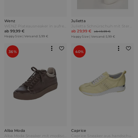
Wenz
Julietta
WENZ Plateausneaker in aufregendem Metallic-Look Silberfarben/Weiß
Julietta Schnürschuh mit Sternenmuster Weiß
ab 99,99 €
ab 29,99 €
ab 49,99 €
Happy Size | Versand: 5,99 €
Happy Size | Versand: 5,99 €
36%
40%
Alba Moda
Caprice
Alba Moda Sneaker mit modischem Fellimitatbesatz Dunkelbraun
Caprice Sneaker aus handschuhweichem Hirschnappaleder Vanille Gelb