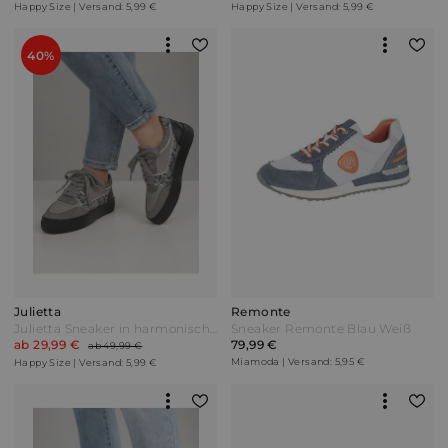
Happy Size | Versand: 5,99 €
Happy Size | Versand: 5,99 €
40%
Julietta
Remonte
Julietta Sneaker in harmonischer Farbkombination Grau Weiß
Sneaker Remonte Blau Weiß
ab 29,99 €
79,99 €
ab 49,99 €
Miamoda | Versand: 5,95 €
Happy Size | Versand: 5,99 €