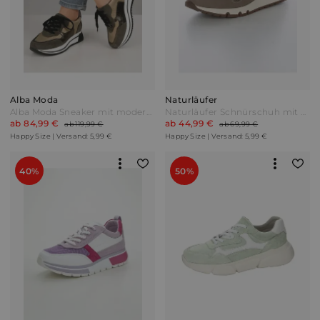
Alba Moda
Naturläufer
Alba Moda Sneaker mit modernem Materialmix Multicolor Oliv
Naturläufer Schnürschuh mit seitlichem Reißverschluss Taupe Grau
ab 84,99 €
ab 44,99 €
ab 119,99 €
ab 69,99 €
Happy Size | Versand: 5,99 €
Happy Size | Versand: 5,99 €
40%
50%