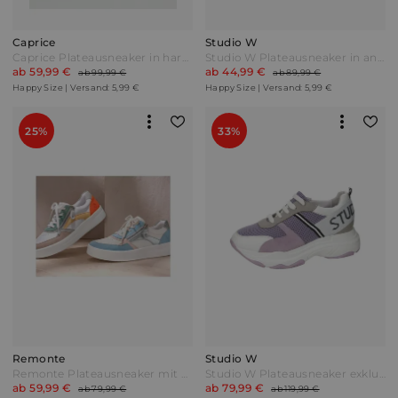
Caprice
Studio W
Caprice Plateausneaker in harmonischer Farbkombination Flieder/Pink/Weiß Lila
Studio W Plateausneaker in angesagter Optik Mintgrün/Weiß
ab 59,99 €
ab 44,99 €
ab 99,99 €
ab 89,99 €
Happy Size | Versand: 5,99 €
Happy Size | Versand: 5,99 €
25%
33%
Remonte
Studio W
Remonte Plateausneaker mit zusätzlichem Reißverschluss Weiß/Multicolor
Studio W Plateausneaker exklusiv und nur bei uns! Flieder/Weiß/Grau Lila
ab 59,99 €
ab 79,99 €
ab 79,99 €
ab 119,99 €