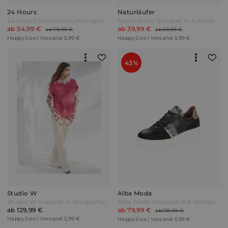
24 Hours
Naturläufer
24 Hours Schnürschuh in sportiver Farbkombination Weiß/Grau/Schwarz
Naturläufer Sneaker in harmonischer Farbkombination Rot
ab 34,99 €
ab 39,99 €
ab 79,99 €
ab 59,99 €
Happy Size | Versand: 5,99 €
Happy Size | Versand: 5,99 €
43%
Studio W
Alba Moda
Studio W Sneaker in modischer Stepp-Optik Beige
Alba Moda Sneaker mit Schlangenakzente Schwarz/Goldfarben
ab 129,99 €
ab 79,99 €
ab 139,99 €
Happy Size | Versand: 5,99 €
Happy Size | Versand: 5,99 €