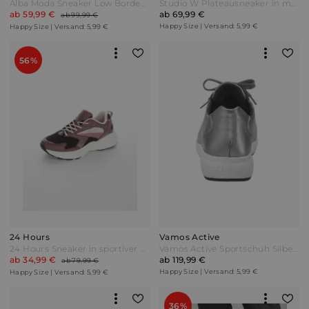
Alba Moda Sneaker Low Bordeaux/Weiß Rot
Studio W Plateausneaker in modischer Optik Hellgrün
ab 59,99 €
ab 69,99 €
ab 99,99 €
Happy Size | Versand: 5,99 €
Happy Size | Versand: 5,99 €
56%
24 Hours
Vamos Active
24 Hours Sneaker in sportiver Optik Lila/Schwarz
Vamos Active Sportschuh Silberfarben
ab 34,99 €
ab 119,99 €
ab 79,99 €
Happy Size | Versand: 5,99 €
Happy Size | Versand: 5,99 €
36%