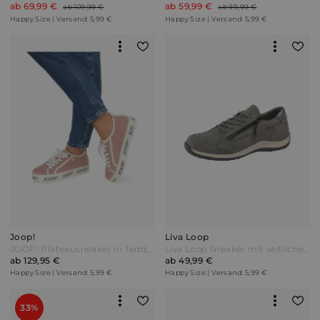
ab 69,99 €
ab 59,99 €
ab 109,99 €
ab 99,99 €
Happy Size | Versand: 5,99 €
Happy Size | Versand: 5,99 €
Joop!
Liva Loop
JOOP! Plateausneaker in Teddy Optik Altrosa Pink
Liva Loop Sneaker mit seitlichem Ristreißverschluss Grau
ab 129,95 €
ab 49,99 €
Happy Size | Versand: 5,99 €
Happy Size | Versand: 5,99 €
33%