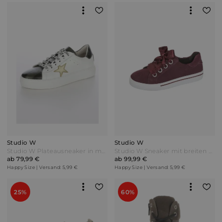
Studio W
Studio W
Studio W Plateausneaker in modischer Camouflage-Optik Weiß/Khaki Oliv
Studio W Sneaker mit breiten Satin-Schnürsenkeln Bordeaux Rot
ab 79,99 €
ab 99,99 €
Happy Size | Versand: 5,99 €
Happy Size | Versand: 5,99 €
25%
60%