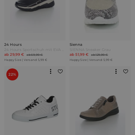
24 Hours
Sienna
24 Hours Sportschuh mit EVA Sohle Schwarz/Beige
SIENNA Sneaker Grau
ab 29,99 €
ab 51,99 €
ab 69,99 €
ab 129,99 €
Happy Size | Versand: 5,99 €
Happy Size | Versand: 5,99 €
22%