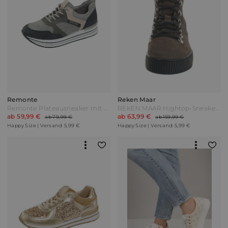
Remonte
Reken Maar
Remonte Plateausneaker mit Remonte-Tex Ausstattung Grau/Blau
REKEN MAAR Hightop-Sneaker Dunkelbraun
ab 59,99 €
ab 63,99 €
ab 79,99 €
ab 159,99 €
Happy Size | Versand: 5,99 €
Happy Size | Versand: 5,99 €