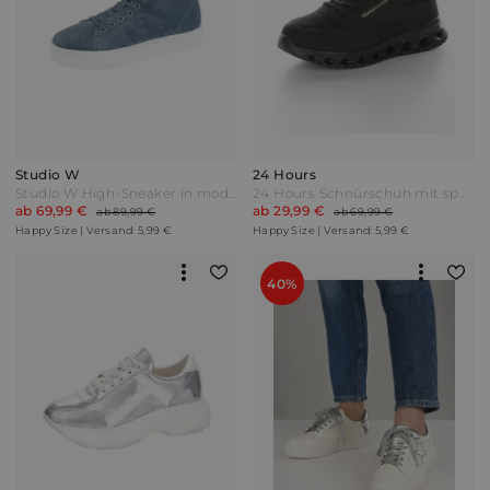
Studio W
24 Hours
Studio W High-Sneaker in modischer Optik Blau
24 Hours Schnürschuh mit sportiver Laufsohle Schwarz
ab 69,99 €
ab 29,99 €
ab 89,99 €
ab 69,99 €
Happy Size | Versand: 5,99 €
Happy Size | Versand: 5,99 €
40%