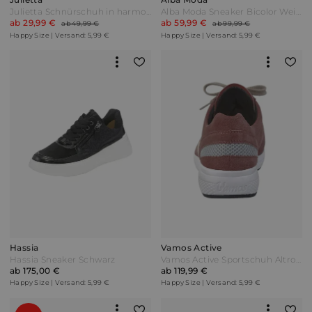
Julietta Schnürschuh in harmonischer Farbkombination Weiß-Pink
Alba Moda Sneaker Bicolor Weiß/Lavendel
ab 29,99 €
ab 59,99 €
ab 49,99 €
ab 99,99 €
Happy Size | Versand: 5,99 €
Happy Size | Versand: 5,99 €
Hassia
Vamos Active
Hassia Sneaker Schwarz
Vamos Active Sportschuh Altrosa Pink
ab 175,00 €
ab 119,99 €
Happy Size | Versand: 5,99 €
Happy Size | Versand: 5,99 €