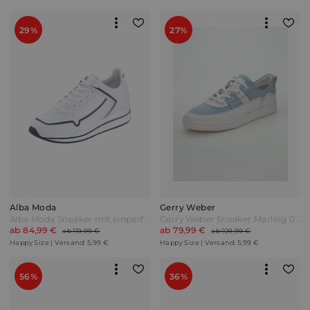
29%
27%
Alba Moda
Gerry Weber
Alba Moda Sneaker mit einperforierten Markeninitialien Weiß/Schwarz
Gerry Weber Sneaker Marling 03 Hellblau/Weiß
ab 84,99 €
ab 79,99 €
ab 119,99 €
ab 109,99 €
Happy Size | Versand: 5,99 €
Happy Size | Versand: 5,99 €
56%
36%