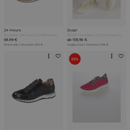
24 Hours
Joop!
Sneaker 24 Hours Goldfarben
JOOP! Sneaker Cortina New Daphne Off-white Weiß
69,99 €
ab 159,95 €
Miamoda | Versand: 5,95 €
Happy Size | Versand: 5,99 €
33%