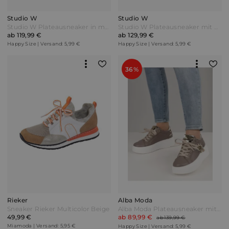
Studio W
Studio W
Studio W Plateausneaker in modischer Stepp-Optik Grau
Studio W Plateausneaker mit wunderschöner Bären-Applikation Cognac Braun
ab 119,99 €
ab 129,99 €
Happy Size | Versand: 5,99 €
Happy Size | Versand: 5,99 €
36%
Rieker
Alba Moda
Sneaker Rieker Multicolor Beige
Alba Moda Plateausneaker mit funkelnden Ziersteinen Taupe Grau
49,99 €
ab 89,99 €
ab 139,99 €
Miamoda | Versand: 5,95 €
Happy Size | Versand: 5,99 €