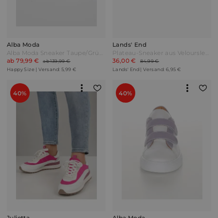
Alba Moda
Lands' End
Alba Moda Sneaker Taupe/Grün/Metallic
Plateau-Sneaker aus Veloursleder Damen Blau by Lands' End
ab 79,99 €
36,00 €
ab 139,99 €
84,99 €
Happy Size | Versand: 5,99 €
Lands' End | Versand: 6,95 €
40%
40%
Julietta
Alba Moda