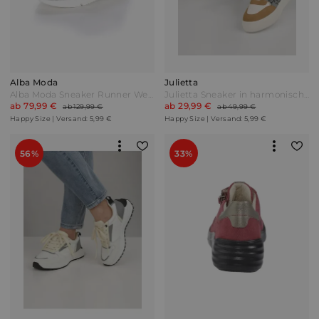
Alba Moda
Julietta
Alba Moda Sneaker Runner Weiß/Grau/Rosé
Julietta Sneaker in harmonischer Farbkombination Weiß Braun
ab 79,99 €
ab 29,99 €
ab 129,99 €
ab 49,99 €
Happy Size | Versand: 5,99 €
Happy Size | Versand: 5,99 €
56%
33%