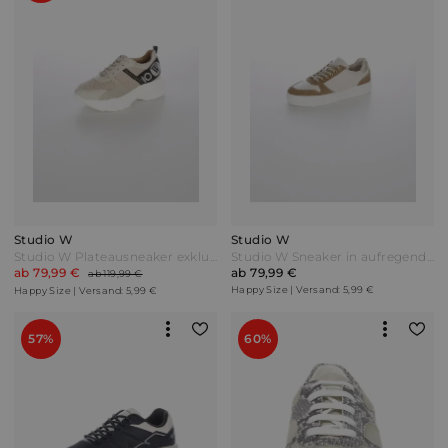
Studio W
Studio W
Studio W Plateausneaker exklusiv und nur bei uns! Beige/Schwarz
Studio W Sneaker in aufregendem Materialmix Camel/Offwhite Weiß
ab 79,99 €
ab 79,99 €
ab 119,99 €
Happy Size | Versand: 5,99 €
Happy Size | Versand: 5,99 €
57%
60%