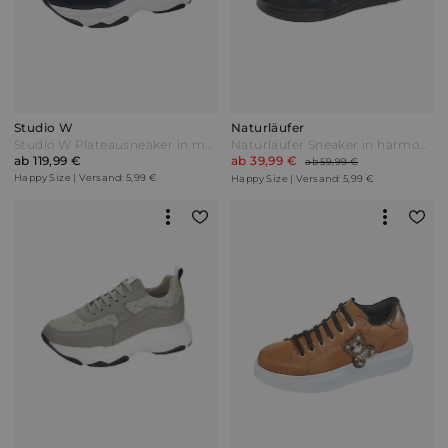
Studio W
Naturläufer
Studio W Plateausneaker in modischer Stepp-Optik Marineblau
Naturläufer Sneaker in harmonischer Farbkombination Marineblau
ab 119,99 €
ab 39,99 €
ab 59,99 €
Happy Size | Versand: 5,99 €
Happy Size | Versand: 5,99 €