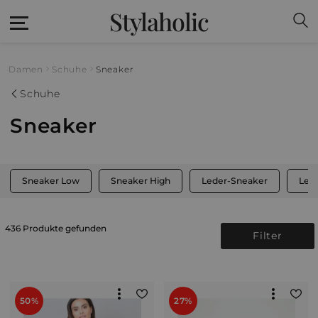
Stylaholic
Damen
Schuhe
Sneaker
Schuhe
Sneaker
Sneaker Low
Sneaker High
Leder-Sneaker
Lei
436 Produkte gefunden
Filter
50%
27%