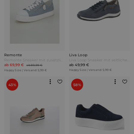
Remonte
Liva Loop
Remonte Sneaker mit zusätzlichem Reißverschluss Hellblau/Weiß
Liva Loop Sneaker mit seitlichem Ristreißverschluss Blau
ab 69,99 €
ab 49,99 €
ab 89,99 €
Happy Size | Versand: 5,99 €
Happy Size | Versand: 5,99 €
43%
58%