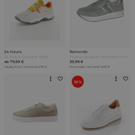
24 Hours
Remonte
24 Hours Sneaker Weiß
Plateausneaker Remonte Mintgrün Türkis
ab 79,99 €
39,99 €
Happy Size | Versand: 5,99 €
Miamoda | Versand: 5,95 €
36%