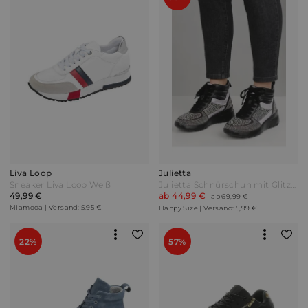
Liva Loop
Julietta
Sneaker Liva Loop Weiß
Julietta Schnürschuh mit Glitzersteinen Schwarz
49,99 €
ab 44,99 €
ab 69,99 €
Miamoda | Versand: 5,95 €
Happy Size | Versand: 5,99 €
22%
57%