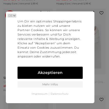
Happy Size | Versand: 5,99 €
Happy Size | Versand: 5,99 €
60%
Um Dir ein optimales Shoppingerlebnis
zu bieten nutzen wir und unsere
Partner Cookies. So können wir unsere
Services verbessern und für Dich
relevante Inhalte & Werbung anzeigen.
Klicke auf "Akzeptieren" um dem
Einsatz von Cookies zuzustimmen. Du
kannst Deine Zustimmung jederzeit
anpassen oder widerrufen.
Akzeptieren
Sienna
Alba Moda
SIENNA Sneaker Dunkelblau
Alba Moda Sneaker Bicolor Orange/Weiß
Mehr Infos
ab 51,99 €
ab 129,99 €
ab 129,99 €
Happy Size | Versand: 5,99 €
Happy Size | Versand: 5,99 €
Impressum
|
Datenschutz