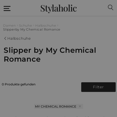
Stylaholic
Damen
Schuhe
Halbschuhe
Slipper
by My Chemical Romance
Halbschuhe
Slipper by My Chemical
Romance
0 Produkte gefunden
Filter
MY CHEMICAL ROMANCE