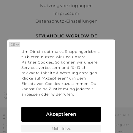
Nutzungsbedingungen
Impressum
Datenschutz-Einstellungen
STYLAHOLIC WORLDWIDE
Deutschland
Um Dir ein optimales Shoppingerlebnis
Österreich
zu bieten nutzen wir und unsere
Schweiz
Partner Cookies. So können wir unsere
France
Services verbessern und für Dich
relevante Inhalte & Werbung anzeigen.
United States
Klicke auf "Akzeptieren" um dem
Einsatz von Cookies zuzustimmen. Du
kannst Deine Zustimmung jederzeit
2016 - 2026 © Stylaholic.
anpassen oder widerrufen.
Made for you with love in munich.
Akzeptieren
Alle Preise inkl. der jeweils geltenden gesetzlichen Mehrwertsteuer. Alle
Angaben ohne Gewähr.
* Die angezeigten Preise beinhalten Rabatte, die durch die Nutzung der
Gutschein-Codes auf den Seiten unserer Partner voraussichtlich
Mehr Infos
realisiert werden können. Stylaholic führt keine vollständige Prüfung