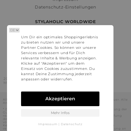
Datenschutz-Einstellungen
STYLAHOLIC WORLDWIDE
Deutschland
Um Dir ein optimales Shoppingerlebnis
Österreich
zu bieten nutzen wir und unsere
Schweiz
Partner Cookies. So können wir unsere
France
Services verbessern und für Dich
relevante Inhalte & Werbung anzeigen.
United States
Klicke auf "Akzeptieren" um dem
Einsatz von Cookies zuzustimmen. Du
kannst Deine Zustimmung jederzeit
2016 - 2026 © Stylaholic.
anpassen oder widerrufen.
Made for you with love in munich.
Akzeptieren
Alle Preise inkl. der jeweils geltenden gesetzlichen Mehrwertsteuer. Alle
Angaben ohne Gewähr.
* Die angezeigten Preise beinhalten Rabatte, die durch die Nutzung der
Gutschein-Codes auf den Seiten unserer Partner voraussichtlich
Mehr Infos
realisiert werden können. Stylaholic führt keine vollständige Prüfung
der Gutschein-Codes durch und es kann daher in Einzelfällen
vorkommen, dass die Gutscheine abweichend von unserem
Impressum
|
Datenschutz
Kenntnisstand bei dem jeweiligen Shop nicht oder nur teilweise
verwendet werden können. Darüber hinaus kann deren Verwendung an