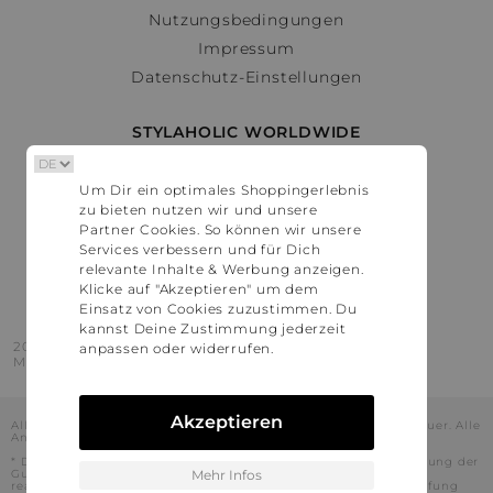
Nutzungsbedingungen
Impressum
Datenschutz-Einstellungen
STYLAHOLIC WORLDWIDE
Deutschland
Um Dir ein optimales Shoppingerlebnis
Österreich
zu bieten nutzen wir und unsere
Schweiz
Partner Cookies. So können wir unsere
France
Services verbessern und für Dich
relevante Inhalte & Werbung anzeigen.
United States
Klicke auf "Akzeptieren" um dem
Einsatz von Cookies zuzustimmen. Du
kannst Deine Zustimmung jederzeit
2016 - 2026 © Stylaholic.
anpassen oder widerrufen.
Made for you with love in munich.
Akzeptieren
Alle Preise inkl. der jeweils geltenden gesetzlichen Mehrwertsteuer. Alle
Angaben ohne Gewähr.
* Die angezeigten Preise beinhalten Rabatte, die durch die Nutzung der
Gutschein-Codes auf den Seiten unserer Partner voraussichtlich
Mehr Infos
realisiert werden können. Stylaholic führt keine vollständige Prüfung