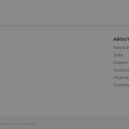
ABOUT
Newsle
Jobs
Datenr
Nutzu
Impre
Datens
e Angaben ohne Gewähr.