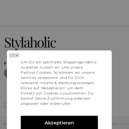
Stylaholic
Um Dir ein optimales Shoppingerlebnis
FIND MORE INSPIRATION
zu bieten nutzen wir und unsere
Partner Cookies. So können wir unsere
Services verbessern und für Dich
relevante Inhalte & Werbung anzeigen.
Klicke auf "Akzeptieren" um dem
Einsatz von Cookies zuzustimmen. Du
kannst Deine Zustimmung jederzeit
2016 - 2026 © Stylaholic.
anpassen oder widerrufen.
Made for you with love in munich.
Akzeptieren
Alle Preise inkl. der jeweils geltenden gesetzlichen Mehrwertsteuer. All