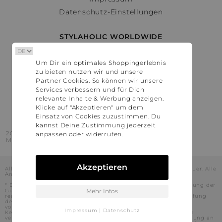
Datenschutz-Einstellungen
STYLAHOLIC WORLDWIDE
Deutschland
Um Dir ein optimales Shoppingerlebnis
Österreich
zu bieten nutzen wir und unsere
Schweiz
Partner Cookies. So können wir unsere
France
Services verbessern und für Dich
relevante Inhalte & Werbung anzeigen.
United States
Klicke auf "Akzeptieren" um dem
Einsatz von Cookies zuzustimmen. Du
kannst Deine Zustimmung jederzeit
2016 - 2026 © Stylaholic.
anpassen oder widerrufen.
Made for you with love in munich.
Akzeptieren
Alle Preise inkl. der jeweils geltenden gesetzlichen Mehrwertsteuer. Alle
Angaben ohne Gewähr.
* Die angezeigten Preise beinhalten Rabatte, die durch die Nutzung der
Gutschein-Codes auf den Seiten unserer Partner voraussichtlich
Mehr Infos
realisiert werden können. Stylaholic führt keine vollständige Prüfung
der Gutschein-Codes durch und es kann daher in Einzelfällen
vorkommen, dass die Gutscheine abweichend von unserem
Impressum
|
Datenschutz
Kenntnisstand bei dem jeweiligen Shop nicht oder nur teilweise
verwendet werden können. Darüber hinaus kann deren Verwendung an