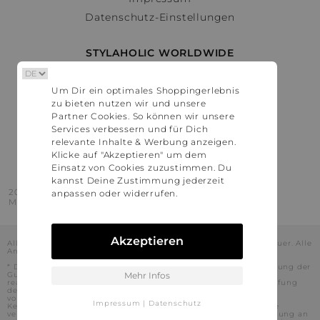
Datenschutz-Einstellungen
STYLAHOLIC WORLDWIDE
Deutschland
Um Dir ein optimales Shoppingerlebnis
Österreich
zu bieten nutzen wir und unsere
Schweiz
Partner Cookies. So können wir unsere
France
Services verbessern und für Dich
relevante Inhalte & Werbung anzeigen.
United States
Klicke auf "Akzeptieren" um dem
Einsatz von Cookies zuzustimmen. Du
kannst Deine Zustimmung jederzeit
2016 - 2026 © Stylaholic.
anpassen oder widerrufen.
Made for you with love in munich.
Akzeptieren
Alle Preise inkl. der jeweils geltenden gesetzlichen Mehrwertsteuer. Alle
Angaben ohne Gewähr.
* Die angezeigten Preise beinhalten Rabatte, die durch die Nutzung der
Gutschein-Codes auf den Seiten unserer Partner voraussichtlich
Mehr Infos
realisiert werden können. Stylaholic führt keine vollständige Prüfung
der Gutschein-Codes durch und es kann daher in Einzelfällen
vorkommen, dass die Gutscheine abweichend von unserem
Impressum
|
Datenschutz
Kenntnisstand bei dem jeweiligen Shop nicht oder nur teilweise
verwendet werden können. Darüber hinaus kann deren Verwendung an