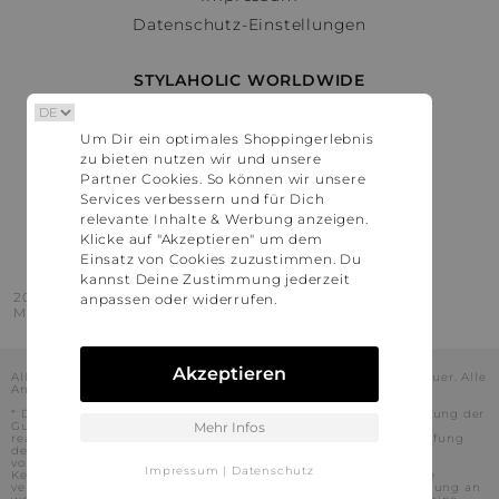
Datenschutz-Einstellungen
STYLAHOLIC WORLDWIDE
Deutschland
Um Dir ein optimales Shoppingerlebnis
Österreich
zu bieten nutzen wir und unsere
Schweiz
Partner Cookies. So können wir unsere
France
Services verbessern und für Dich
relevante Inhalte & Werbung anzeigen.
United States
Klicke auf "Akzeptieren" um dem
Einsatz von Cookies zuzustimmen. Du
kannst Deine Zustimmung jederzeit
2016 - 2026 © Stylaholic.
anpassen oder widerrufen.
Made for you with love in munich.
Akzeptieren
Alle Preise inkl. der jeweils geltenden gesetzlichen Mehrwertsteuer. Alle
Angaben ohne Gewähr.
* Die angezeigten Preise beinhalten Rabatte, die durch die Nutzung der
Gutschein-Codes auf den Seiten unserer Partner voraussichtlich
Mehr Infos
realisiert werden können. Stylaholic führt keine vollständige Prüfung
der Gutschein-Codes durch und es kann daher in Einzelfällen
vorkommen, dass die Gutscheine abweichend von unserem
Impressum
|
Datenschutz
Kenntnisstand bei dem jeweiligen Shop nicht oder nur teilweise
verwendet werden können. Darüber hinaus kann deren Verwendung an