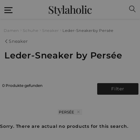
Stylaholic
Damen
Schuhe
Sneaker
Leder-Sneaker
by Persée
Sneaker
Leder-Sneaker by Persée
0 Produkte gefunden
Filter
PERSÉE
Sorry. There are actual no products for this search.