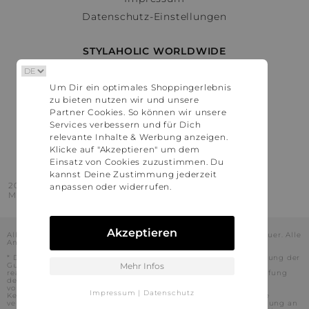
Datenschutz-Einstellungen
STYLAHOLIC WORLDWIDE
Deutschland
Um Dir ein optimales Shoppingerlebnis
Österreich
zu bieten nutzen wir und unsere
Schweiz
Partner Cookies. So können wir unsere
France
Services verbessern und für Dich
relevante Inhalte & Werbung anzeigen.
United States
Klicke auf "Akzeptieren" um dem
Einsatz von Cookies zuzustimmen. Du
kannst Deine Zustimmung jederzeit
2016 - 2026 © Stylaholic.
anpassen oder widerrufen.
Made for you with love in munich.
Akzeptieren
Alle Preise inkl. der jeweils geltenden gesetzlichen Mehrwertsteuer. Alle
Angaben ohne Gewähr.
* Die angezeigten Preise beinhalten Rabatte, die durch die Nutzung der
Gutschein-Codes auf den Seiten unserer Partner voraussichtlich
Mehr Infos
realisiert werden können. Stylaholic führt keine vollständige Prüfung
der Gutschein-Codes durch und es kann daher in Einzelfällen
vorkommen, dass die Gutscheine abweichend von unserem
Impressum
|
Datenschutz
Kenntnisstand bei dem jeweiligen Shop nicht oder nur teilweise
verwendet werden können. Darüber hinaus kann deren Verwendung an