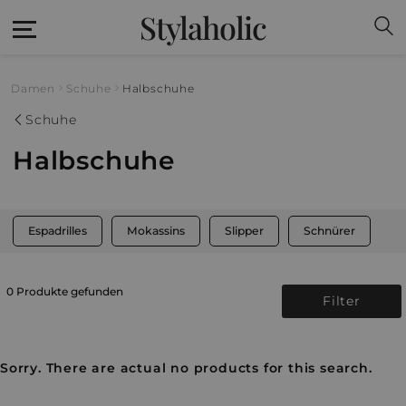
Stylaholic
Damen
Schuhe
Halbschuhe
Schuhe
Halbschuhe
Espadrilles
Mokassins
Slipper
Schnürer
0 Produkte gefunden
Filter
Sorry. There are actual no products for this search.