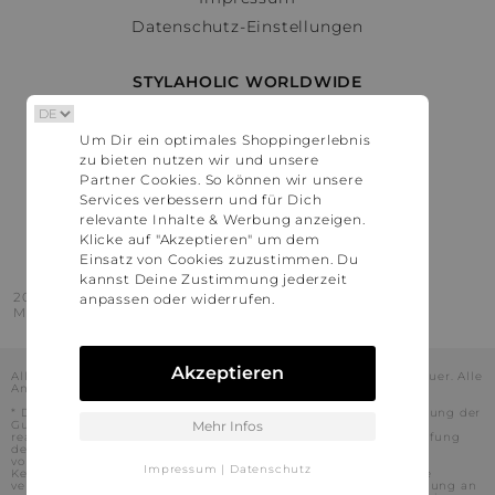
Datenschutz-Einstellungen
STYLAHOLIC WORLDWIDE
Deutschland
Um Dir ein optimales Shoppingerlebnis
Österreich
zu bieten nutzen wir und unsere
Schweiz
Partner Cookies. So können wir unsere
France
Services verbessern und für Dich
relevante Inhalte & Werbung anzeigen.
United States
Klicke auf "Akzeptieren" um dem
Einsatz von Cookies zuzustimmen. Du
kannst Deine Zustimmung jederzeit
2016 - 2026 © Stylaholic.
anpassen oder widerrufen.
Made for you with love in munich.
Akzeptieren
Alle Preise inkl. der jeweils geltenden gesetzlichen Mehrwertsteuer. Alle
Angaben ohne Gewähr.
* Die angezeigten Preise beinhalten Rabatte, die durch die Nutzung der
Gutschein-Codes auf den Seiten unserer Partner voraussichtlich
Mehr Infos
realisiert werden können. Stylaholic führt keine vollständige Prüfung
der Gutschein-Codes durch und es kann daher in Einzelfällen
vorkommen, dass die Gutscheine abweichend von unserem
Impressum
|
Datenschutz
Kenntnisstand bei dem jeweiligen Shop nicht oder nur teilweise
verwendet werden können. Darüber hinaus kann deren Verwendung an