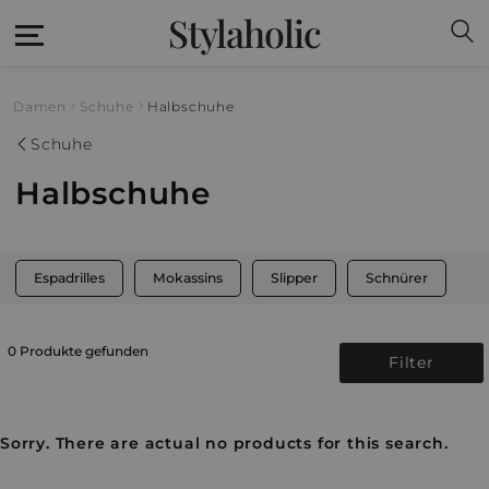
Stylaholic
Damen
Schuhe
Halbschuhe
Schuhe
Halbschuhe
Espadrilles
Mokassins
Slipper
Schnürer
0 Produkte gefunden
Filter
Sorry. There are actual no products for this search.