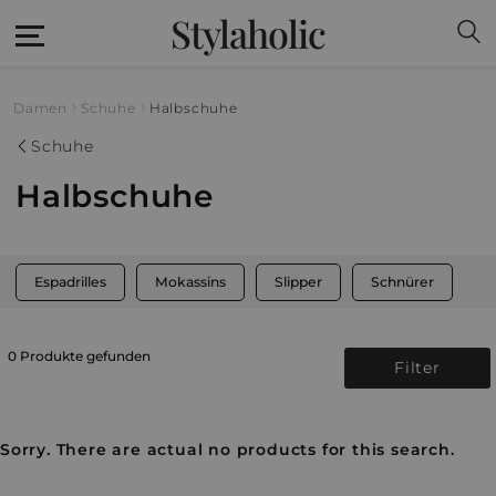
Stylaholic
Damen
Schuhe
Halbschuhe
Schuhe
Halbschuhe
Espadrilles
Mokassins
Slipper
Schnürer
0 Produkte gefunden
Filter
Sorry. There are actual no products for this search.