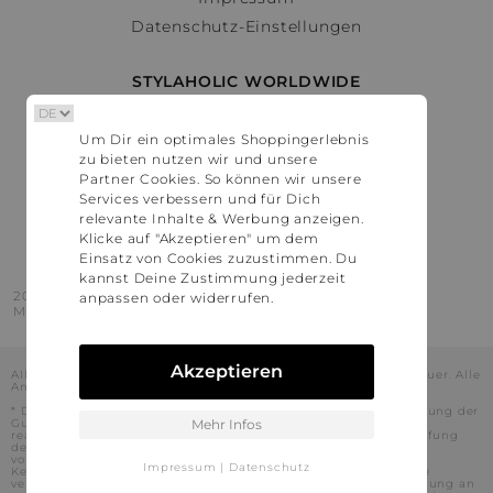
Datenschutz-Einstellungen
STYLAHOLIC WORLDWIDE
Deutschland
Um Dir ein optimales Shoppingerlebnis
Österreich
zu bieten nutzen wir und unsere
Schweiz
Partner Cookies. So können wir unsere
France
Services verbessern und für Dich
relevante Inhalte & Werbung anzeigen.
United States
Klicke auf "Akzeptieren" um dem
Einsatz von Cookies zuzustimmen. Du
kannst Deine Zustimmung jederzeit
2016 - 2026 © Stylaholic.
anpassen oder widerrufen.
Made for you with love in munich.
Akzeptieren
Alle Preise inkl. der jeweils geltenden gesetzlichen Mehrwertsteuer. Alle
Angaben ohne Gewähr.
* Die angezeigten Preise beinhalten Rabatte, die durch die Nutzung der
Gutschein-Codes auf den Seiten unserer Partner voraussichtlich
Mehr Infos
realisiert werden können. Stylaholic führt keine vollständige Prüfung
der Gutschein-Codes durch und es kann daher in Einzelfällen
vorkommen, dass die Gutscheine abweichend von unserem
Impressum
|
Datenschutz
Kenntnisstand bei dem jeweiligen Shop nicht oder nur teilweise
verwendet werden können. Darüber hinaus kann deren Verwendung an