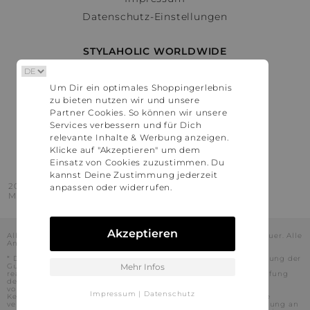
Datenschutz-Einstellungen
STYLAHOLIC WORLDWIDE
Deutschland
Um Dir ein optimales Shoppingerlebnis
Österreich
zu bieten nutzen wir und unsere
Schweiz
Partner Cookies. So können wir unsere
France
Services verbessern und für Dich
relevante Inhalte & Werbung anzeigen.
United States
Klicke auf "Akzeptieren" um dem
Einsatz von Cookies zuzustimmen. Du
kannst Deine Zustimmung jederzeit
2016 - 2026 © Stylaholic.
anpassen oder widerrufen.
Made for you with love in munich.
Akzeptieren
Alle Preise inkl. der jeweils geltenden gesetzlichen Mehrwertsteuer. Alle
Angaben ohne Gewähr.
* Die angezeigten Preise beinhalten Rabatte, die durch die Nutzung der
Gutschein-Codes auf den Seiten unserer Partner voraussichtlich
Mehr Infos
realisiert werden können. Stylaholic führt keine vollständige Prüfung
der Gutschein-Codes durch und es kann daher in Einzelfällen
vorkommen, dass die Gutscheine abweichend von unserem
Impressum
|
Datenschutz
Kenntnisstand bei dem jeweiligen Shop nicht oder nur teilweise
verwendet werden können. Darüber hinaus kann deren Verwendung an