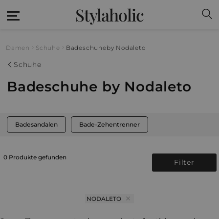
Stylaholic
Damen
Schuhe
Badeschuhe
by Nodaleto
Schuhe
Badeschuhe by Nodaleto
Badesandalen
Bade-Zehentrenner
0 Produkte gefunden
Filter
NODALETO