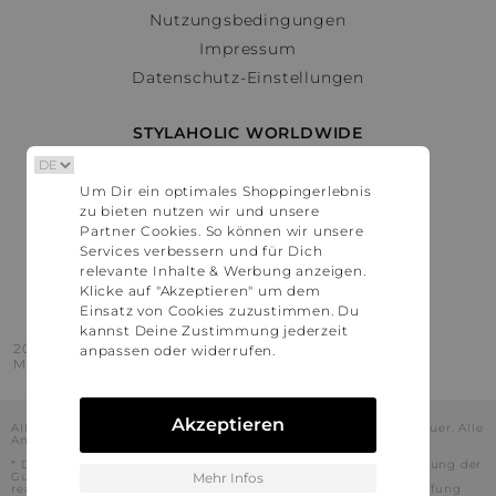
Nutzungsbedingungen
Impressum
Datenschutz-Einstellungen
STYLAHOLIC WORLDWIDE
Deutschland
Um Dir ein optimales Shoppingerlebnis
Österreich
zu bieten nutzen wir und unsere
Schweiz
Partner Cookies. So können wir unsere
France
Services verbessern und für Dich
relevante Inhalte & Werbung anzeigen.
United States
Klicke auf "Akzeptieren" um dem
Einsatz von Cookies zuzustimmen. Du
kannst Deine Zustimmung jederzeit
2016 - 2026 © Stylaholic.
anpassen oder widerrufen.
Made for you with love in munich.
Akzeptieren
Alle Preise inkl. der jeweils geltenden gesetzlichen Mehrwertsteuer. Alle
Angaben ohne Gewähr.
* Die angezeigten Preise beinhalten Rabatte, die durch die Nutzung der
Gutschein-Codes auf den Seiten unserer Partner voraussichtlich
Mehr Infos
realisiert werden können. Stylaholic führt keine vollständige Prüfung