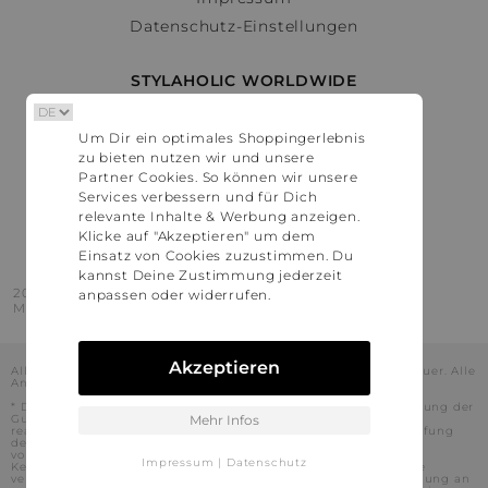
Datenschutz-Einstellungen
STYLAHOLIC WORLDWIDE
Deutschland
Um Dir ein optimales Shoppingerlebnis
Österreich
zu bieten nutzen wir und unsere
Schweiz
Partner Cookies. So können wir unsere
France
Services verbessern und für Dich
relevante Inhalte & Werbung anzeigen.
United States
Klicke auf "Akzeptieren" um dem
Einsatz von Cookies zuzustimmen. Du
kannst Deine Zustimmung jederzeit
2016 - 2026 © Stylaholic.
anpassen oder widerrufen.
Made for you with love in munich.
Akzeptieren
Alle Preise inkl. der jeweils geltenden gesetzlichen Mehrwertsteuer. Alle
Angaben ohne Gewähr.
* Die angezeigten Preise beinhalten Rabatte, die durch die Nutzung der
Gutschein-Codes auf den Seiten unserer Partner voraussichtlich
Mehr Infos
realisiert werden können. Stylaholic führt keine vollständige Prüfung
der Gutschein-Codes durch und es kann daher in Einzelfällen
vorkommen, dass die Gutscheine abweichend von unserem
Impressum
|
Datenschutz
Kenntnisstand bei dem jeweiligen Shop nicht oder nur teilweise
verwendet werden können. Darüber hinaus kann deren Verwendung an