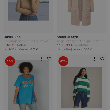
Lands' End
Angel Of Style
Rollkragenshirt aus Baumwoll/Modalmix in Petite-Größe Damen Braun by Lands' End
Angel of Style Strickjacke mit Kapuze Natur Beige
12,00 €
ab 49,99 €
44,99 €
ab 69,99 €
Lands' End | Versand: 6,95 €
Happy Size | Versand: 5,99 €
20%
62%