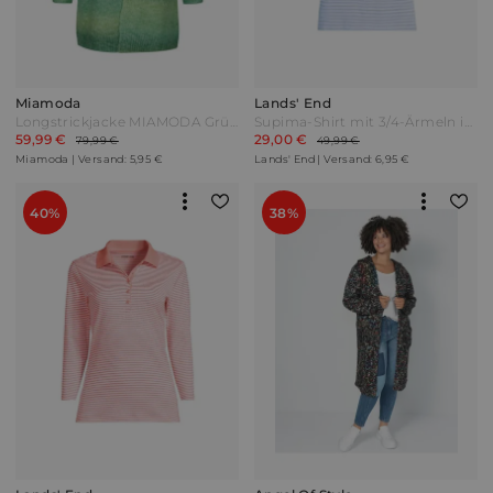
Miamoda
Lands' End
Longstrickjacke MIAMODA Grün Blau
Supima-Shirt mit 3/4-Ärmeln in Plus-Größe Damen Blau by Lands' End
59,99 €
29,00 €
79,99 €
49,99 €
Miamoda | Versand: 5,95 €
Lands' End | Versand: 6,95 €
40%
38%