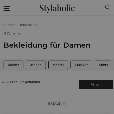
Stylaholic
Damen
Bekleidung
Damen
Bekleidung für Damen
Kleider
Jacken
Mäntel
Pullover
Shirts
6825 Produkte gefunden
Filter
IM SALE