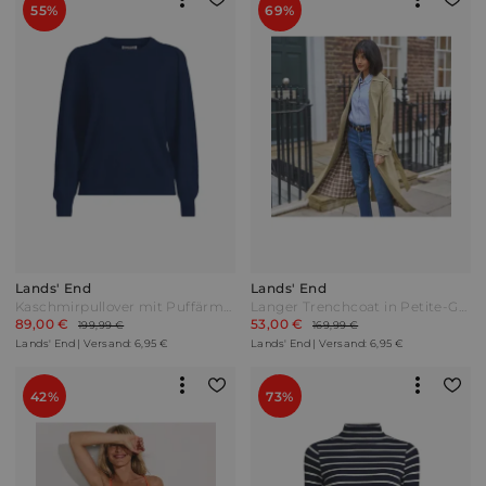
55%
69%
Lands' End
Lands' End
Kaschmirpullover mit Puffärmeln Damen Blau by Lands' End
Langer Trenchcoat in Petite-Größe Damen Grün by Lands' End
89,00 €
53,00 €
199,99 €
169,99 €
Lands' End | Versand: 6,95 €
Lands' End | Versand: 6,95 €
42%
73%