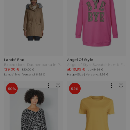
Lands' End
Angel Of Style
Expeditions-Daunenparka in Petite-Größe Damen Beige by Lands' End
Angel of Style Sweatshirt mit Frontprint Pink
129,00 €
ab 19,99 €
320,00 €
ab 49,99 €
Lands' End | Versand: 6,95 €
Happy Size | Versand: 5,99 €
50%
52%