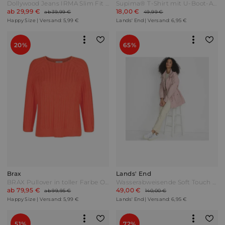
Dollywood Jeans IRMA Slim Fit Light blue Blau
Supima® T-Shirt mit U-Boot-Ausschnitt und geknöpfter Schulter in Petite-Größe Damen Orange by Lands' End
ab 29,99 €
18,00 €
ab 39,99 €
49,99 €
Happy Size | Versand: 5,99 €
Lands' End | Versand: 6,95 €
20%
65%
Brax
Lands' End
BRAX Pullover in toller Farbe Orange
Wasserabweisende Soft Touch Jacke aus Baumwollmix Damen Pink by Lands' End
ab 79,95 €
49,00 €
ab 99,95 €
140,00 €
Happy Size | Versand: 5,99 €
Lands' End | Versand: 6,95 €
51%
72%