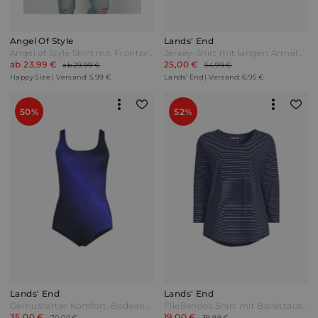
Angel Of Style
Lands' End
Angel of Style Shirt mit Frontprint Blau Türkis
Jersey-Shirt mit langen Ärmeln in Petite-Größe Damen Grün by Lands' End
ab 23,99 €
25,00 €
ab 29,99 €
64,99 €
Happy Size | Versand: 5,99 €
Lands' End | Versand: 6,95 €
50%
52%
Lands' End
Lands' End
Gemusterter Komfort-Badeanzug CHLORRESISTENT mit Soft Cups in Plus-Größe Damen Blau by Lands' End
Fließendes Shirt mit Ballettausschnitt in Petite-Größe Damen Blau by Lands' End
35,00 €
19,00 €
70,00 €
39,99 €