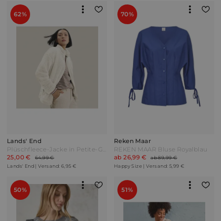
62%
70%
Lands' End
Reken Maar
Plüschfleece-Jacke in Petite-Größe Damen Weiß by Lands' End
REKEN MAAR Bluse Royalblau
25,00 €
ab 26,99 €
64,99 €
ab 89,99 €
Lands' End | Versand: 6,95 €
Happy Size | Versand: 5,99 €
50%
51%