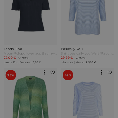
Lands' End
Basically You
Ajour-Polopullover aus Baumwolle in Plus-Größe Damen Blau by Lands' End
Shirt basically you Weiß/Rauchblau
27,00 €
29,99 €
64,99 €
49,99 €
Lands' End | Versand: 6,95 €
Miamoda | Versand: 5,95 €
25%
42%