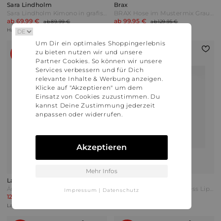
Sara Lindholm
Brax
Sara Lindholm Kimono in grafischem Allover Print Multicolor Grün
BRAX Hose im Mustermix Grau/Schwarz/Weiß
ab 69,99 €
ab 99,95 €
ab 89,99 €
ab 129,95 €
Happy Size | Versand: 5,99 €
Happy Size | Versand: 5,99 €
Um Dir ein optimales Shoppingerlebnis
zu bieten nutzen wir und unsere
66%
70%
Partner Cookies. So können wir unsere
Services verbessern und für Dich
relevante Inhalte & Werbung anzeigen.
Klicke auf "Akzeptieren" um dem
Einsatz von Cookies zuzustimmen. Du
kannst Deine Zustimmung jederzeit
anpassen oder widerrufen.
Akzeptieren
Mehr Infos
Lands' End
Lands' End
Ärmelloses Ajour-Top Damen Weiß by Lands' End
Lands' End x Lulu Guinness Lips Feinstrick-Polopullover in Petite-Größe Damen Blau by Lands' End
Impressum
|
Datenschutz
12,00 €
24,00 €
34,99 €
79,99 €
Lands' End | Versand: 6,95 €
Lands' End | Versand: 6,95 €