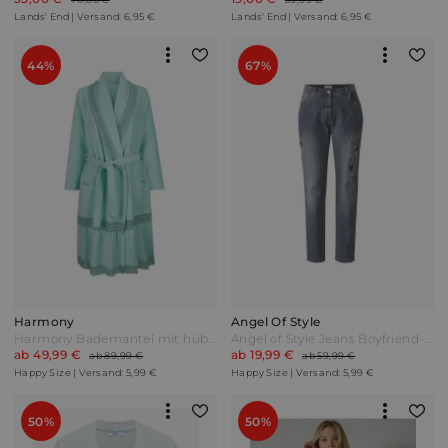
Lands' End | Versand: 6,95 €
Lands' End | Versand: 6,95 €
44%
67%
Harmony
Angel Of Style
Harmony Bademantel mit hübschen Spitzendetails Hellgrün
Angel of Style Jeans Boyfriend-Fit Dark Blue Blau
ab 49,99 €
ab 19,99 €
ab 89,99 €
ab 59,99 €
Happy Size | Versand: 5,99 €
Happy Size | Versand: 5,99 €
50%
50%