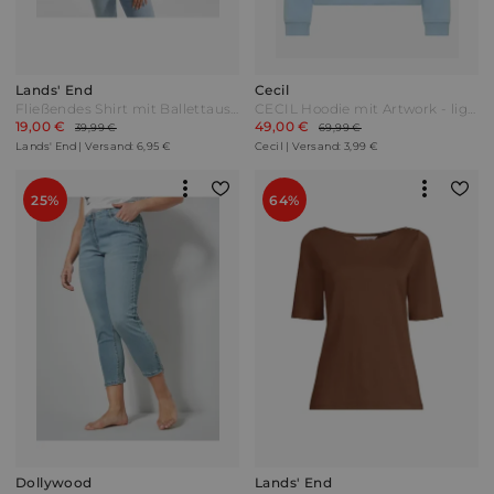
Lands' End
Cecil
Fließendes Shirt mit Ballettausschnitt Damen Pink by Lands' End
CECIL Hoodie mit Artwork - light sky blue Blau
19,00 €
49,00 €
39,99 €
69,99 €
Lands' End | Versand: 6,95 €
Cecil | Versand: 3,99 €
25%
64%
Dollywood
Lands' End