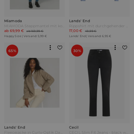
Miamoda
Lands' End
MIAMODA Steppmantel mit kontrastfarbenem Schriftzug Khaki Oliv
Rippshirt mit durchgehender Knopfreihe in Petite-Größe Damen Blau by Lands' End
ab 69,99 €
17,00 €
ab 169,99 €
49,99 €
Happy Size | Versand: 5,99 €
Lands' End | Versand: 6,95 €
65%
30%
Lands' End
Cecil
Fleecejacke in Curly-Optik Damen Beige by Lands' End
CECIL Slim Fit Jeans - black washed Schwarz