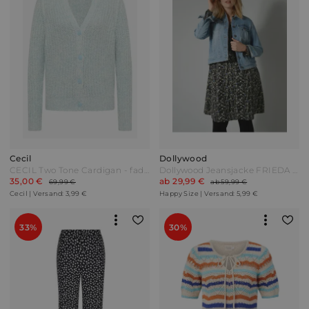
Cecil
Dollywood
CECIL Two Tone Cardigan - faded blue melange Blau
Dollywood Jeansjacke FRIEDA Light blue Blau
35,00 €
ab 29,99 €
69,99 €
ab 59,99 €
Cecil | Versand: 3,99 €
Happy Size | Versand: 5,99 €
33%
30%