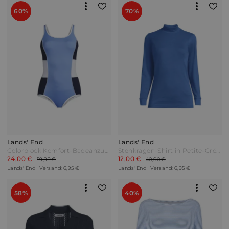
60%
70%
Lands' End
Lands' End
Colorblock Komfort-Badeanzug CHLORRESISTENT mit Soft Cups Damen Blau by Lands' End
Stehkragen-Shirt in Petite-Größe Damen Blau by Lands' End
24,00 €
12,00 €
59,99 €
40,00 €
Lands' End | Versand: 6,95 €
Lands' End | Versand: 6,95 €
58%
40%