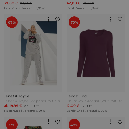
39,00 €
42,00 €
110,00 €
59,99 €
Lands' End | Versand: 6,95 €
Cecil | Versand: 3,99 €
67%
70%
Janet & Joyce
Lands' End
Janet & Joyce Jogpants mit elastischem Bund Hellgrau
Baumwolle/Modal-Shirt mit Ballett-Ausschnitt in Petite-Größe Damen Lila by Lands' End
ab 19,99 €
12,00 €
ab 59,99 €
39,99 €
Happy Size | Versand: 5,99 €
Lands' End | Versand: 6,95 €
33%
48%