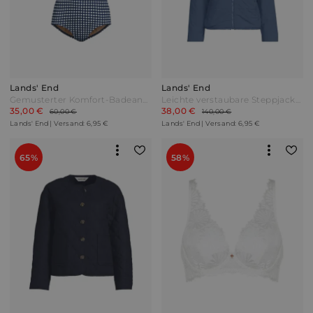
Lands' End
Lands' End
Gemusterter Komfort-Badeanzug CHLORRESISTENT mit Soft Cups Damen Blau by Lands' End
Leichte verstaubare Steppjacke Damen Blau by Lands' End
35,00 €
38,00 €
60,00 €
140,00 €
Lands' End | Versand: 6,95 €
Lands' End | Versand: 6,95 €
65%
58%