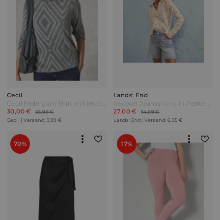
Cecil
Lands' End
Cecil Federgarn Shirt mit Muster - platinum grey mel. Grau
Recover Jeansshorts in Petite-Größe Damen Blau by Lands' End
30,00 €
27,00 €
59,99 €
54,99 €
Cecil | Versand: 3,99 €
Lands' End | Versand: 6,95 €
70%
17%