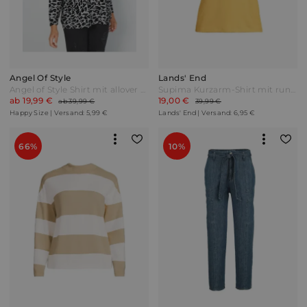
Angel Of Style
Lands' End
Angel of Style Shirt mit allover Animalprint Multicolor Bunt
Supima Kurzarm-Shirt mit rundem Ausschnitt Damen Gelb by Lands' End
ab 19,99 €
19,00 €
ab 39,99 €
39,99 €
Happy Size | Versand: 5,99 €
Lands' End | Versand: 6,95 €
66%
10%