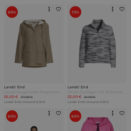
69%
73%
Lands' End
Lands' End
Squall Ausgestellte Regenjacke in Plus-Größe Damen Braun by Lands' End
Strick-Cardigan mit Reißverschluss in Petite-Größe Damen Grau by Lands' End
55,00 €
23,00 €
174,99 €
84,99 €
Lands' End | Versand: 6,95 €
Lands' End | Versand: 6,95 €
60%
60%