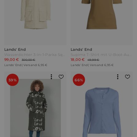
Lands' End
Lands' End
Wasserdichter 3-in-1-Parka Squall in Plus-Größe Damen Weiß by Lands' End
Supima T-Shirt mit U-Boot-Ausschnitt und geknöpfter Schulter Damen Gelb by Lands' End
99,00 €
18,00 €
300,00 €
49,99 €
Lands' End | Versand: 6,95 €
Lands' End | Versand: 6,95 €
59%
66%