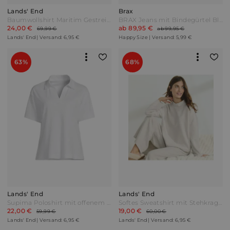
Lands' End
Brax
Baumwollshirt Maritim Gestreift mit langen Ärmeln in Plus-Größe Damen Beige by Lands' End
BRAX Jeans mit Bindegürtel Blau
24,00 €
ab 89,95 €
69,99 €
ab 99,95 €
Lands' End | Versand: 6,95 €
Happy Size | Versand: 5,99 €
63%
68%
Lands' End
Lands' End
Supima Poloshirt mit offenem Kragen in Plus-Größe Damen Weiß by Lands' End
Softes Sweatshirt mit Stehkragen Damen Beige by Lands' End
22,00 €
19,00 €
59,99 €
60,00 €
Lands' End | Versand: 6,95 €
Lands' End | Versand: 6,95 €