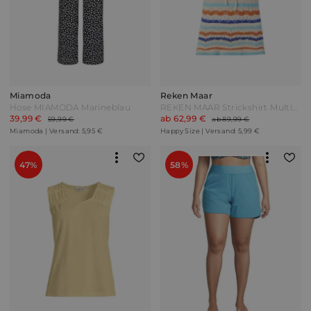
Miamoda
Reken Maar
Hose MIAMODA Marineblau
REKEN MAAR Strickshirt Multicolor Weiß
39,99 €
ab 62,99 €
59,99 €
ab 89,99 €
Miamoda | Versand: 5,95 €
Happy Size | Versand: 5,99 €
47%
58%