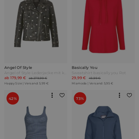
Angel Of Style
Basically You
Angel of Style Lederjacke mit kleinen Herz-Motiven Schwarz
Sweatshirt basically you Rot
ab 179,99 €
29,99 €
ab 279,99 €
49,99 €
Happy Size | Versand: 5,99 €
Miamoda | Versand: 5,95 €
42%
73%