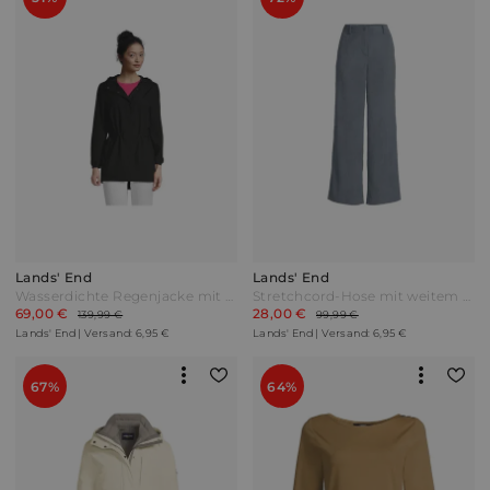
Lands' End
Lands' End
Wasserdichte Regenjacke mit Packfach in Petite-Größe Damen Schwarz by Lands' End
Stretchcord-Hose mit weitem Bein Damen Grau by Lands' End
69,00 €
28,00 €
139,99 €
99,99 €
Lands' End | Versand: 6,95 €
Lands' End | Versand: 6,95 €
67%
64%