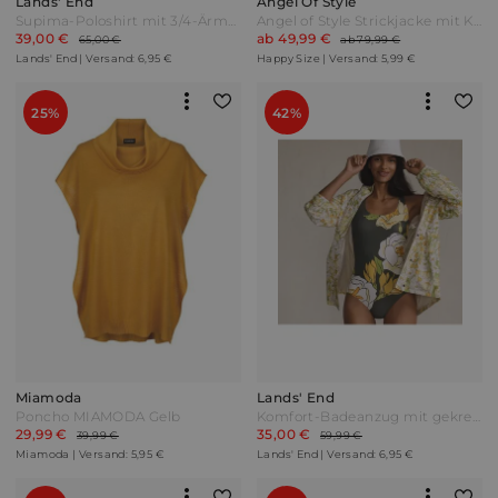
Lands' End
Angel Of Style
Supima-Poloshirt mit 3/4-Ärmeln in Petite-Größe Damen Pink by Lands' End
Angel of Style Strickjacke mit Kapuze Multicolor Bunt
39,00 €
ab 49,99 €
65,00 €
ab 79,99 €
Lands' End | Versand: 6,95 €
Happy Size | Versand: 5,99 €
25%
42%
Miamoda
Lands' End
Poncho MIAMODA Gelb
Komfort-Badeanzug mit gekreuzten Trägern hohes Bein Damen Grün by Lands' End
29,99 €
35,00 €
39,99 €
59,99 €
Miamoda | Versand: 5,95 €
Lands' End | Versand: 6,95 €