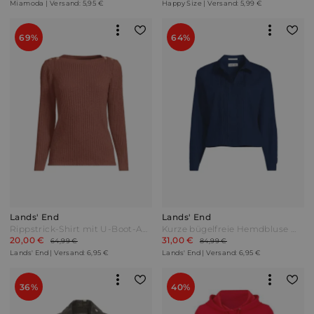
Miamoda | Versand: 5,95 €
Happy Size | Versand: 5,99 €
69%
64%
Lands' End
Lands' End
Rippstrick-Shirt mit U-Boot-Ausschnitt Damen Braun by Lands' End
Kurze bügelfreie Hemdbluse mit Biesen Damen Blau by Lands' End
20,00 €
31,00 €
64,99 €
84,99 €
Lands' End | Versand: 6,95 €
Lands' End | Versand: 6,95 €
36%
40%