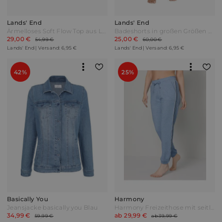
Lands' End
Lands' End
Ärmelloses Soft Flow Top aus Leinenmix Damen Gelb by Lands' End
Badeshorts in großen Größen Damen Blau Nylon-Mischung by Lands' End
29,00 €
25,00 €
54,99 €
60,00 €
Lands' End | Versand: 6,95 €
Lands' End | Versand: 6,95 €
42%
25%
Basically You
Harmony
Jeansjacke basically you Blau
Harmony Freizeithose mit seitlichem Band Hellblau meliert
34,99 €
ab 29,99 €
59,99 €
ab 39,99 €