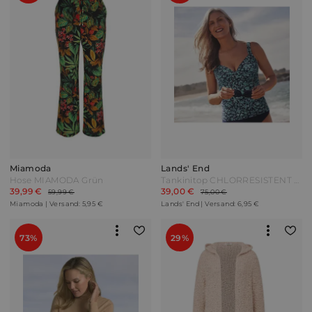
Miamoda
Lands' End
Hose MIAMODA Grün
Tankinitop CHLORRESISTENT mit V-Ausschnitt Gemustert Damen Blau by Lands' End
39,99 €
39,00 €
59,99 €
75,00 €
Miamoda | Versand: 5,95 €
Lands' End | Versand: 6,95 €
73%
29%