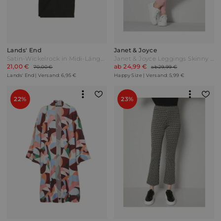
Lands' End
Janet & Joyce
Satin-Wickelrock in Midi-Länge Damen Schwarz by Lands' End
Janet & Joyce Leggings Skinny fit Rosenholz Pink
21,00 €
ab 24,99 €
70,00 €
ab 29,99 €
Lands' End | Versand: 6,95 €
Happy Size | Versand: 5,99 €
22%
23%