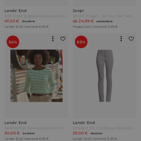
Lands' End
Joop!
Soft Ease Steppjacke aus Leinenmix Damen Blau by Lands' End
JOOP! Bügel - BH aus der Serie Tender Flower Ecru Beige
47,00 €
ab 24,99 €
134,99 €
ab 59,95 €
Lands' End | Versand: 6,95 €
Happy Size | Versand: 5,99 €
54%
69%
Lands' End
Lands' End
Gestreiftes Baumwollshirt mit 3/4-Ärmeln in Petite-Größe Damen Weiß by Lands' End
Straight Fit Cordhose Mid Waist Damen Grau by Lands' End
30,00 €
29,00 €
64,99 €
95,00 €
Lands' End | Versand: 6,95 €
Lands' End | Versand: 6,95 €