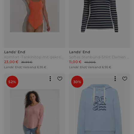
Lands' End
Lands' End
Komfort-Tankinitop mit gekreuzten Trägern Damen Orange by Lands' End
Softes Stehbund-Shirt Damen Blau by Lands' End
23,00 €
11,00 €
39,99 €
40,00 €
Lands' End | Versand: 6,95 €
Lands' End | Versand: 6,95 €
52%
30%