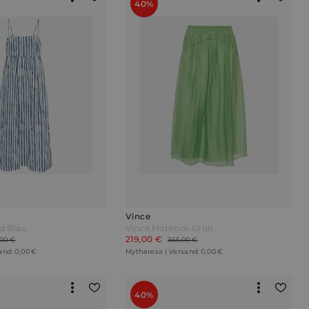
40%
Vince
id Blau
Vince Midirock Grün
219,00 €
00 €
365,00 €
and: 0,00 €
Mytheresa | Versand: 0,00 €
40%