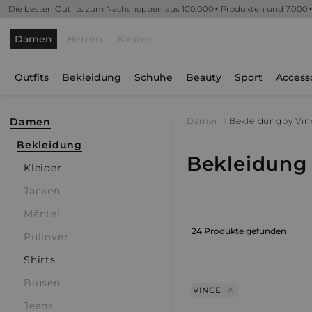
Die besten Outfits zum Nachshoppen aus 100.000+ Produkten und 7.000
Damen
Herren
Kinder
Outfits
Bekleidung
Schuhe
Beauty
Sport
Access
Damen
Damen
Bekleidung
by Vin
Bekleidung
Bekleidung 
Kleider
Jacken
Mäntel
24 Produkte gefunden
Pullover
Shirts
Blusen
VINCE
Jeans