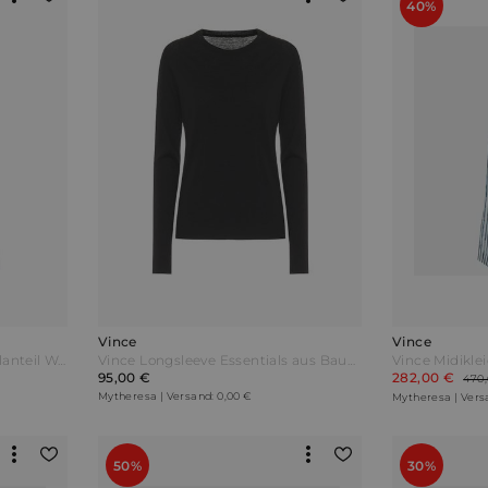
40%
Vince
Vince
Vince Tanktop mit Baumwollanteil Weiß
Vince Longsleeve Essentials aus Baumwolle Schwarz
Vince Midikle
95,00 €
282,00 €
470,
Mytheresa | Versand: 0,00 €
Mytheresa | Vers
50%
30%