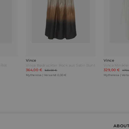
Vince
Vince
 Rot
Vince Bedruckter Rock aus Satin Bunt
364,00 €
329,00 €
520,00 €
470,
Mytheresa | Versand: 0,00 €
Mytheresa | Vers
ABOUT