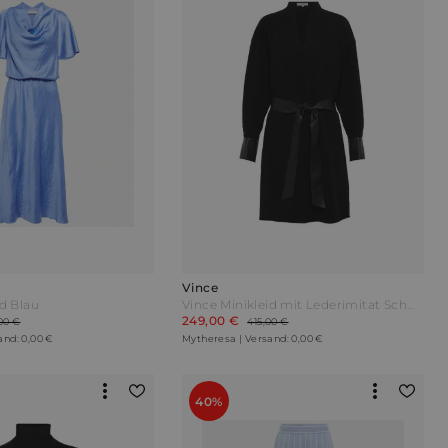
Vince
id Blau
Vince Minikleid mit Lederimitat Schwarz
249,00 €
00 €
415,00 €
and: 0,00 €
Mytheresa | Versand: 0,00 €
40%