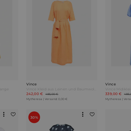
Vince
Vince
range
Vince Kleid aus Leinen und Baumwolle Orange
Vince Midikle
242,00 €
339,00 €
485,00 €
485,
Mytheresa | Versand: 0,00 €
Mytheresa | Vers
30%