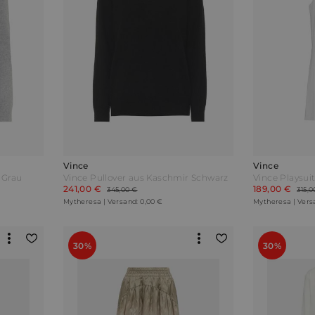
Vince
Vince
 Grau
Vince Pullover aus Kaschmir Schwarz
Vince Playsui
241,00 €
189,00 €
345,00 €
315,0
Mytheresa | Versand: 0,00 €
Mytheresa | Vers
30%
30%