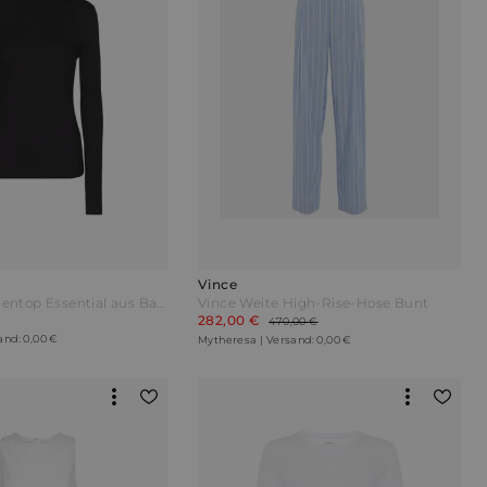
Vince
Vince Rollkragentop Essential aus Baumwolle Schwarz
Vince Weite High-Rise-Hose Bunt
282,00 €
470,00 €
and: 0,00 €
Mytheresa | Versand: 0,00 €