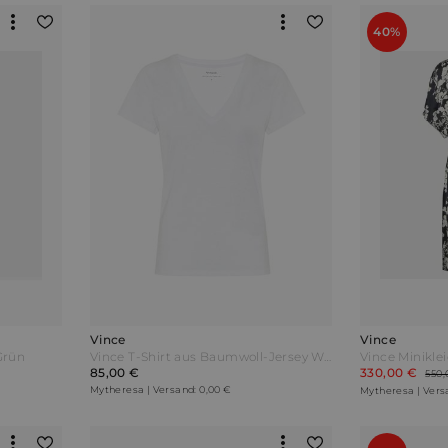
40%
Vince
Vince
Grün
Vince T-Shirt aus Baumwoll-Jersey Weiß
Vince Minikle
85,00 €
330,00 €
550,
Mytheresa | Versand: 0,00 €
Mytheresa | Vers