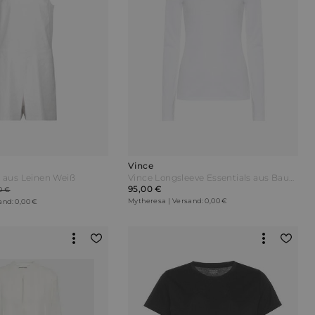
Vince
t aus Leinen Weiß
Vince Longsleeve Essentials aus Baumwolle Weiß
95,00 €
0 €
Mytheresa | Versand: 0,00 €
and: 0,00 €