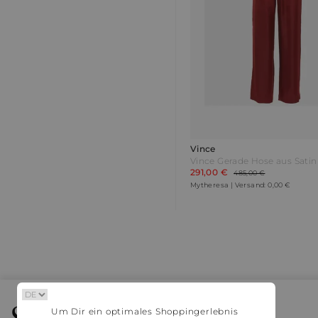
Vince
Vince Gerade Hose aus Satin
291,00 €
485,00 €
Mytheresa | Versand: 0,00 €
Stylaholic
Um Dir ein optimales Shoppingerlebnis