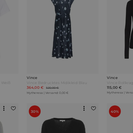
Vince
Vince
e Weiß
Vince Bedrucktes Midikleid Blau
364,00 €
115,00 €
520,00 €
Mytheresa | Vers
Mytheresa | Versand: 0,00 €
30%
40%