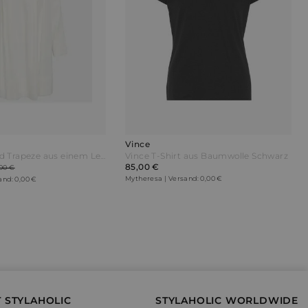
Vince
Vince Minikleid Trapeze aus einem Leinengemisch Weiß
Vince T-Shirt aus Baumwolle Schwarz
85,00 €
00 €
Mytheresa | Versand: 0,00 €
and: 0,00 €
 STYLAHOLIC
STYLAHOLIC WORLDWIDE