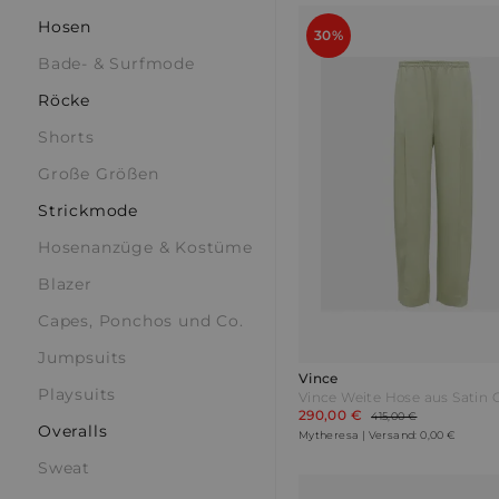
Hosen
30%
Bade- & Surfmode
Röcke
Shorts
Große Größen
Strickmode
Hosenanzüge & Kostüme
Blazer
Capes, Ponchos und Co.
Jumpsuits
Vince
Playsuits
Vince Weite Hose aus Satin 
290,00 €
415,00 €
Overalls
Mytheresa | Versand: 0,00 €
Sweat