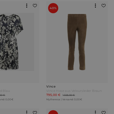
40%
Vince
id Blau
Vince Hose aus Veloursleder Braun
795,00 €
00 €
1.325,00 €
and: 0,00 €
Mytheresa | Versand: 0,00 €