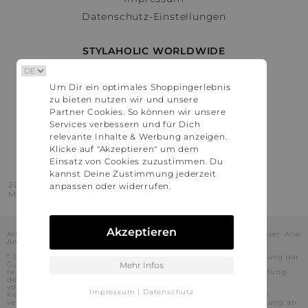
Datenschutz-Einstellungen
STYLAHOLIC WORLDWIDE
Deutschland
Um Dir ein optimales Shoppingerlebnis
Österreich
zu bieten nutzen wir und unsere
Schweiz
Partner Cookies. So können wir unsere
France
Services verbessern und für Dich
relevante Inhalte & Werbung anzeigen.
United States
Klicke auf "Akzeptieren" um dem
Einsatz von Cookies zuzustimmen. Du
kannst Deine Zustimmung jederzeit
2016 - 2026 © Stylaholic.
anpassen oder widerrufen.
Made for you with love in munich.
Akzeptieren
Alle Preise inkl. der jeweils geltenden gesetzlichen Mehrwertsteuer. Alle
Angaben ohne Gewähr.
* Die angezeigten Preise beinhalten Rabatte, die durch die Nutzung der
Gutschein-Codes auf den Seiten unserer Partner voraussichtlich
Mehr Infos
realisiert werden können. Stylaholic führt keine vollständige Prüfung
der Gutschein-Codes durch und es kann daher in Einzelfällen
vorkommen, dass die Gutscheine abweichend von unserem
Impressum
|
Datenschutz
Kenntnisstand bei dem jeweiligen Shop nicht oder nur teilweise
verwendet werden können. Darüber hinaus kann deren Verwendung an