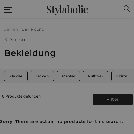
Stylaholic
Damen
Bekleidung
Damen
Bekleidung
Kleider
Jacken
Mäntel
Pullover
Shirts
0 Produkte gefunden
Filter
Sorry. There are actual no products for this search.