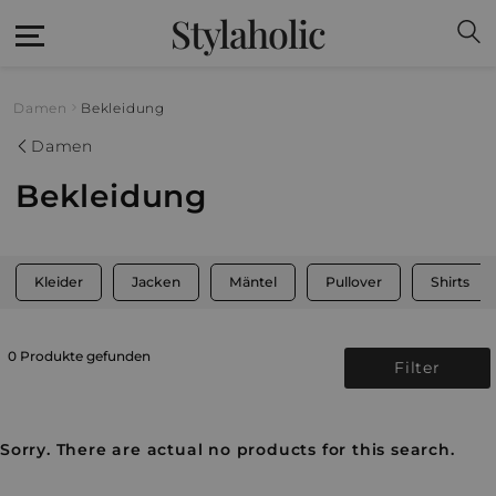
Stylaholic
Damen
Bekleidung
Damen
Bekleidung
Kleider
Jacken
Mäntel
Pullover
Shirts
0 Produkte gefunden
Filter
Sorry. There are actual no products for this search.