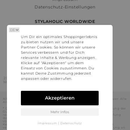
Datenschutz-Einstellungen
STYLAHOLIC WORLDWIDE
Deutschland
Um Dir ein optimales Shoppingerlebnis
Österreich
zu bieten nutzen wir und unsere
Schweiz
Partner Cookies. So können wir unsere
France
Services verbessern und für Dich
relevante Inhalte & Werbung anzeigen.
United States
Klicke auf "Akzeptieren" um dem
Einsatz von Cookies zuzustimmen. Du
kannst Deine Zustimmung jederzeit
2016 - 2026 © Stylaholic.
anpassen oder widerrufen.
Made for you with love in munich.
Akzeptieren
Alle Preise inkl. der jeweils geltenden gesetzlichen Mehrwertsteuer. Alle
Angaben ohne Gewähr.
* Die angezeigten Preise beinhalten Rabatte, die durch die Nutzung der
Gutschein-Codes auf den Seiten unserer Partner voraussichtlich
Mehr Infos
realisiert werden können. Stylaholic führt keine vollständige Prüfung
der Gutschein-Codes durch und es kann daher in Einzelfällen
vorkommen, dass die Gutscheine abweichend von unserem
Impressum
|
Datenschutz
Kenntnisstand bei dem jeweiligen Shop nicht oder nur teilweise
verwendet werden können. Darüber hinaus kann deren Verwendung an