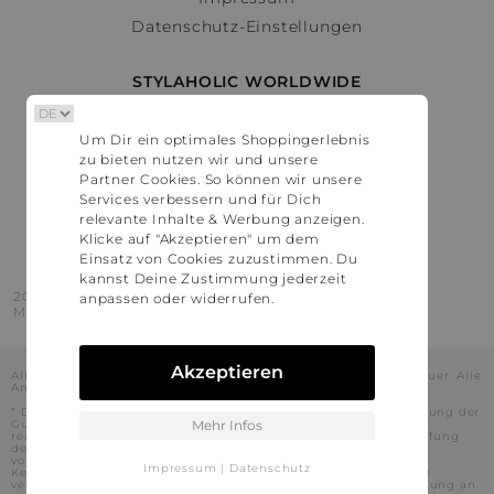
Datenschutz-Einstellungen
STYLAHOLIC WORLDWIDE
Deutschland
Um Dir ein optimales Shoppingerlebnis
Österreich
zu bieten nutzen wir und unsere
Schweiz
Partner Cookies. So können wir unsere
France
Services verbessern und für Dich
relevante Inhalte & Werbung anzeigen.
United States
Klicke auf "Akzeptieren" um dem
Einsatz von Cookies zuzustimmen. Du
kannst Deine Zustimmung jederzeit
2016 - 2026 © Stylaholic.
anpassen oder widerrufen.
Made for you with love in munich.
Akzeptieren
Alle Preise inkl. der jeweils geltenden gesetzlichen Mehrwertsteuer. Alle
Angaben ohne Gewähr.
* Die angezeigten Preise beinhalten Rabatte, die durch die Nutzung der
Gutschein-Codes auf den Seiten unserer Partner voraussichtlich
Mehr Infos
realisiert werden können. Stylaholic führt keine vollständige Prüfung
der Gutschein-Codes durch und es kann daher in Einzelfällen
vorkommen, dass die Gutscheine abweichend von unserem
Impressum
|
Datenschutz
Kenntnisstand bei dem jeweiligen Shop nicht oder nur teilweise
verwendet werden können. Darüber hinaus kann deren Verwendung an