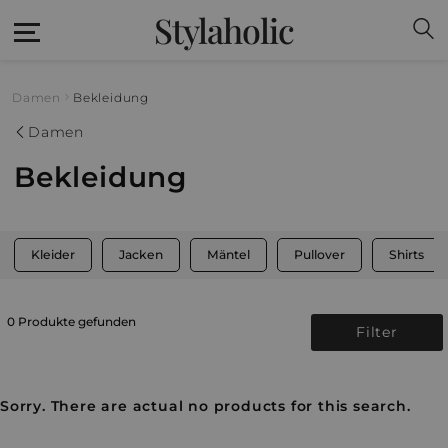
Stylaholic
Damen
Bekleidung
Damen
Bekleidung
Kleider
Jacken
Mäntel
Pullover
Shirts
0 Produkte gefunden
Filter
Sorry. There are actual no products for this search.