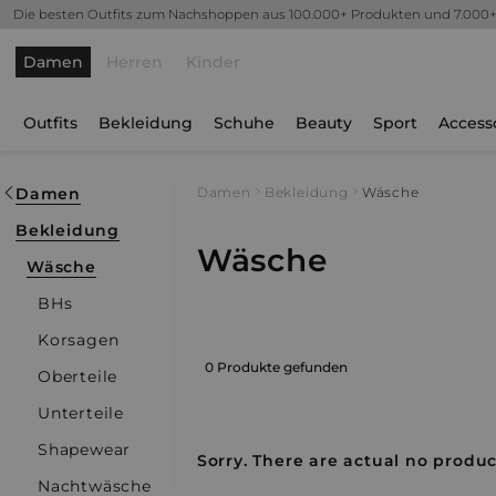
Die besten Outfits zum Nachshoppen aus 100.000+ Produkten und 7.000
Damen
Herren
Kinder
Outfits
Bekleidung
Schuhe
Beauty
Sport
Access
Damen
Damen
Bekleidung
Wäsche
Bekleidung
Wäsche
Wäsche
BHs
Korsagen
0 Produkte gefunden
Oberteile
Unterteile
Shapewear
Sorry. There are actual no product
Nachtwäsche