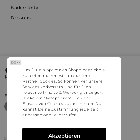
Bademäntel
Dessous
Stylaholic
Um Dir ein optimales Shoppingerlebnis
zu bieten nutzen wir und unsere
Partner Cookies. So können wir unsere
Services verbessern und für Dich
relevante Inhalte & Werbung anzeigen.
FIND MORE INSPIRATION
Klicke auf "Akzeptieren" um dem
Einsatz von Cookies zuzustimmen. Du
kannst Deine Zustimmung jederzeit
anpassen oder widerrufen.
Akzeptieren
2016 - 2026 © Stylaholic.