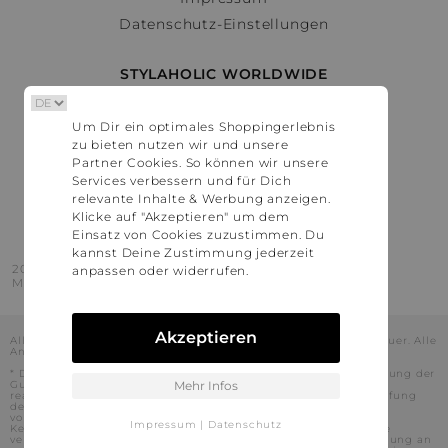
Datenschutz-Einstellungen
STYLAHOLIC WORLDWIDE
Deutschland
Um Dir ein optimales Shoppingerlebnis
Österreich
zu bieten nutzen wir und unsere
Schweiz
Partner Cookies. So können wir unsere
France
Services verbessern und für Dich
relevante Inhalte & Werbung anzeigen.
United States
Klicke auf "Akzeptieren" um dem
Einsatz von Cookies zuzustimmen. Du
kannst Deine Zustimmung jederzeit
2016 - 2026 © Stylaholic.
anpassen oder widerrufen.
Made for you with love in munich.
Akzeptieren
Alle Preise inkl. der jeweils geltenden gesetzlichen Mehrwertsteuer. Alle
Angaben ohne Gewähr.
* Die angezeigten Preise beinhalten Rabatte, die durch die Nutzung der
Gutschein-Codes auf den Seiten unserer Partner voraussichtlich
Mehr Infos
realisiert werden können. Stylaholic führt keine vollständige Prüfung
der Gutschein-Codes durch und es kann daher in Einzelfällen
vorkommen, dass die Gutscheine abweichend von unserem
Impressum
|
Datenschutz
Kenntnisstand bei dem jeweiligen Shop nicht oder nur teilweise
verwendet werden können. Darüber hinaus kann deren Verwendung an