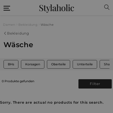
Stylaholic
Damen
Bekleidung
Wäsche
Bekleidung
Wäsche
BHs
Korsagen
Oberteile
Unterteile
Shap
0 Produkte gefunden
Filter
Sorry. There are actual no products for this search.