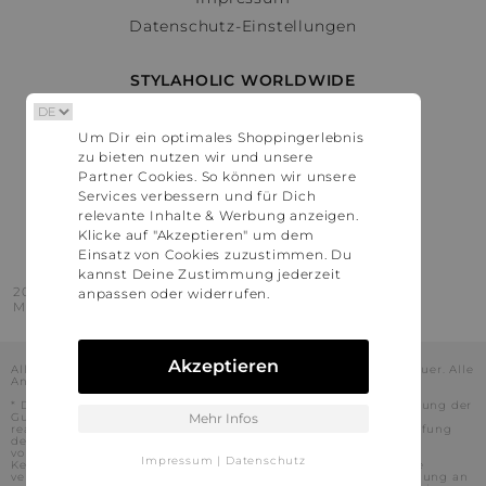
Datenschutz-Einstellungen
STYLAHOLIC WORLDWIDE
Deutschland
Um Dir ein optimales Shoppingerlebnis
Österreich
zu bieten nutzen wir und unsere
Schweiz
Partner Cookies. So können wir unsere
France
Services verbessern und für Dich
relevante Inhalte & Werbung anzeigen.
United States
Klicke auf "Akzeptieren" um dem
Einsatz von Cookies zuzustimmen. Du
kannst Deine Zustimmung jederzeit
2016 - 2026 © Stylaholic.
anpassen oder widerrufen.
Made for you with love in munich.
Akzeptieren
Alle Preise inkl. der jeweils geltenden gesetzlichen Mehrwertsteuer. Alle
Angaben ohne Gewähr.
* Die angezeigten Preise beinhalten Rabatte, die durch die Nutzung der
Gutschein-Codes auf den Seiten unserer Partner voraussichtlich
Mehr Infos
realisiert werden können. Stylaholic führt keine vollständige Prüfung
der Gutschein-Codes durch und es kann daher in Einzelfällen
vorkommen, dass die Gutscheine abweichend von unserem
Impressum
|
Datenschutz
Kenntnisstand bei dem jeweiligen Shop nicht oder nur teilweise
verwendet werden können. Darüber hinaus kann deren Verwendung an