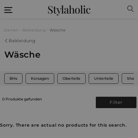
Stylaholic
Damen
Bekleidung
Wäsche
Bekleidung
Wäsche
BHs
Korsagen
Oberteile
Unterteile
Shap
0 Produkte gefunden
Filter
Sorry. There are actual no products for this search.